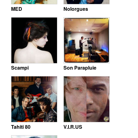
MED
Nolorgues
Scampi
Son Parapluie
Tahiti 80
V.I.R.US