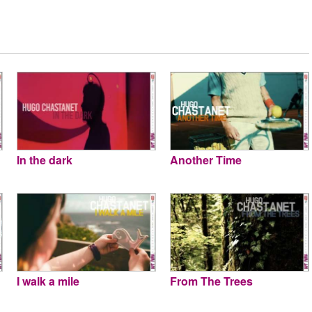
In the dark
Another Time
I walk a mile
From The Trees