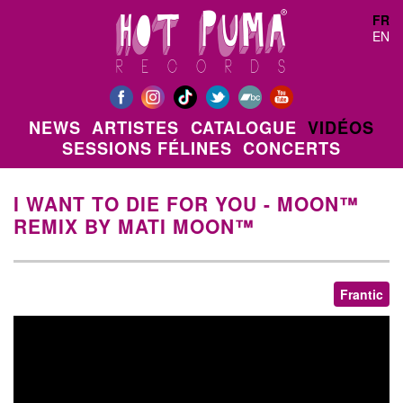
Aller au contenu principal
FR
EN
NEWS
ARTISTES
CATALOGUE
VIDÉOS
SESSIONS FÉLINES
CONCERTS
I WANT TO DIE FOR YOU - MOON™
REMIX BY MATI MOON™
Frantic