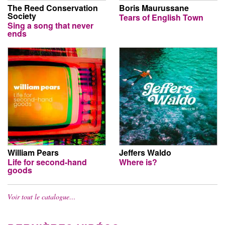
The Reed Conservation
Boris Maurussane
Society
Tears of English Town
Sing a song that never
ends
William Pears
Jeffers Waldo
Life for second-hand
Where is?
goods
Voir tout le catalogue…