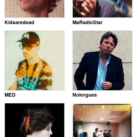
Kidsaredead
MaRadioStar
MED
Nolorgues