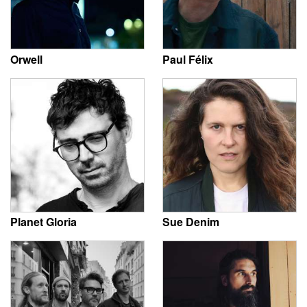
Orwell
Paul Félix
Planet Gloria
Sue Denim