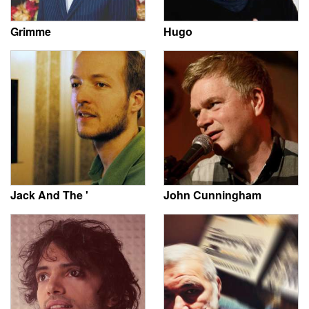
Grimme
Hugo
Jack And The '
John Cunningham