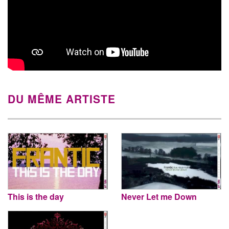
DU MÊME ARTISTE
This is the day
Never Let me Down