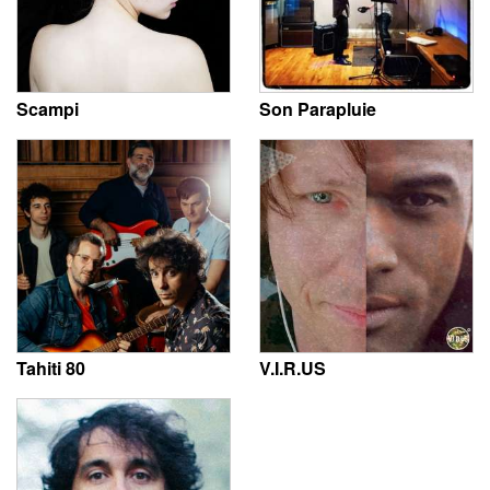
Scampi
Son Parapluie
Tahiti 80
V.I.R.US