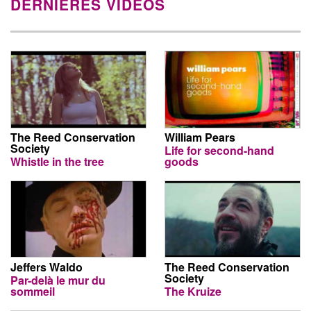
DERNIÈRES VIDÉOS
The Reed Conservation
William Pears
Society
Life for second-hand
Whistle in the tree
goods
Jeffers Waldo
The Reed Conservation
Society
Par-delà le mur du
sommeil
The Kruize