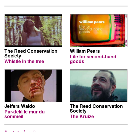
The Reed Conservation
William Pears
Society
Life for second-hand
Whistle in the tree
goods
Jeffers Waldo
The Reed Conservation
Society
Par-delà le mur du
sommeil
The Kruize
Voir toutes les vidéos…