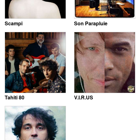
Scampi
Son Parapluie
Tahiti 80
V.I.R.US