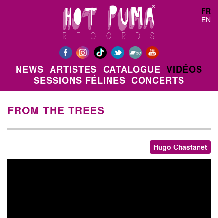
Aller au contenu principal
FR
EN
NEWS
ARTISTES
CATALOGUE
VIDÉOS
SESSIONS FÉLINES
CONCERTS
FROM THE TREES
Hugo Chastanet