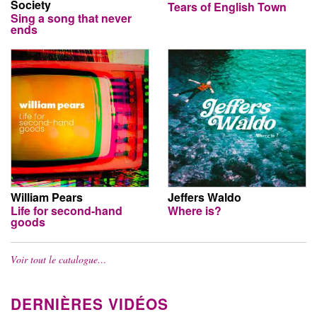
Society
Tears of English Town
Sing a song that never
ends
William Pears
Jeffers Waldo
Life for second-hand
Where is?
goods
Voir tout le catalogue…
DERNIÈRES VIDÉOS