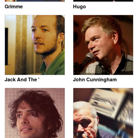
Grimme
Hugo
Jack And The '
John Cunningham