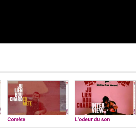
Comète
L'odeur du son