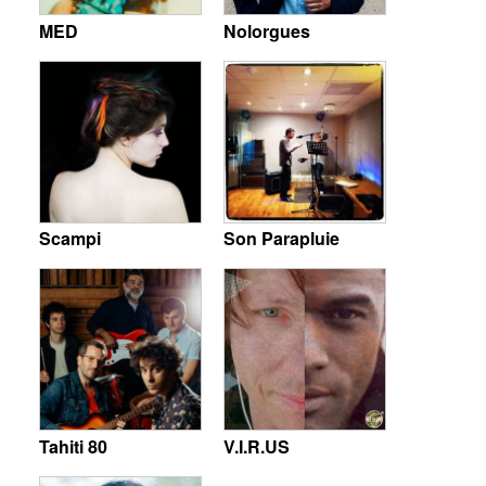
MED
Nolorgues
Scampi
Son Parapluie
Tahiti 80
V.I.R.US