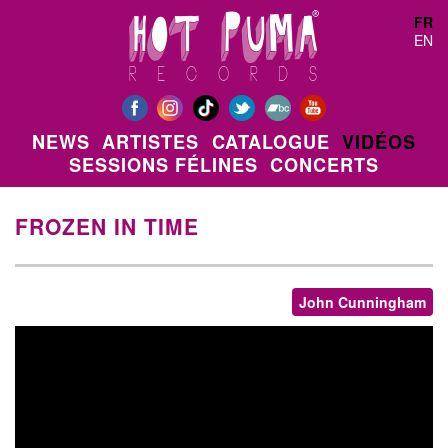
Aller au contenu principal
FR
EN
NEWS
ARTISTES
CATALOGUE
VIDÉOS
SESSIONS FÉLINES
CONCERTS
FROZEN IN TIME
John Cunningham