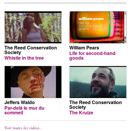
The Reed Conservation
William Pears
Society
Life for second-hand
Whistle in the tree
goods
Jeffers Waldo
The Reed Conservation
Society
Par-delà le mur du
sommeil
The Kruize
Voir toutes les vidéos…