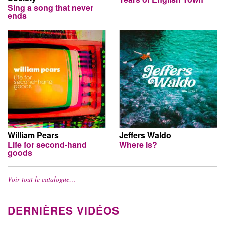
Sing a song that never
ends
William Pears
Jeffers Waldo
Life for second-hand
Where is?
goods
Voir tout le catalogue…
DERNIÈRES VIDÉOS