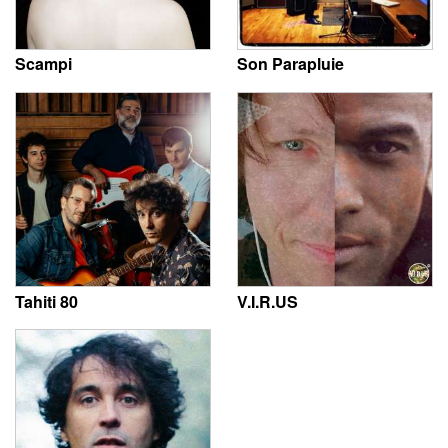
Scampi
Son Parapluie
Tahiti 80
V.I.R.US