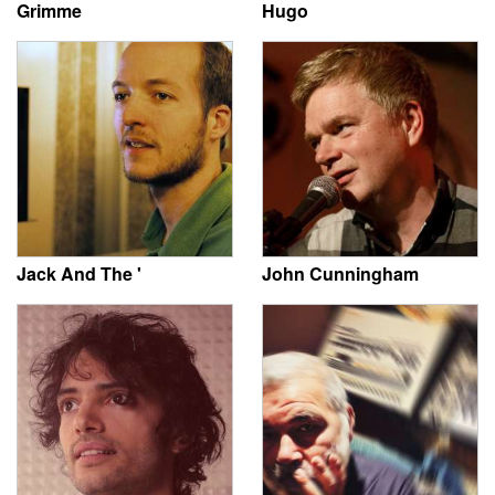
Grimme
Hugo
Jack And The '
John Cunningham