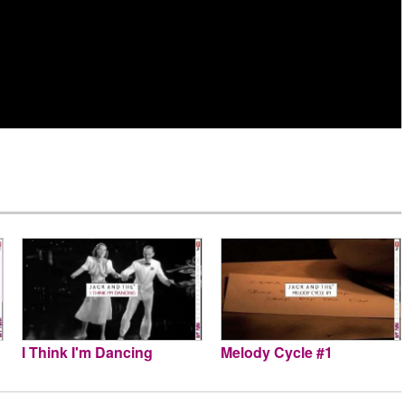
I Think I'm Dancing
Melody Cycle #1