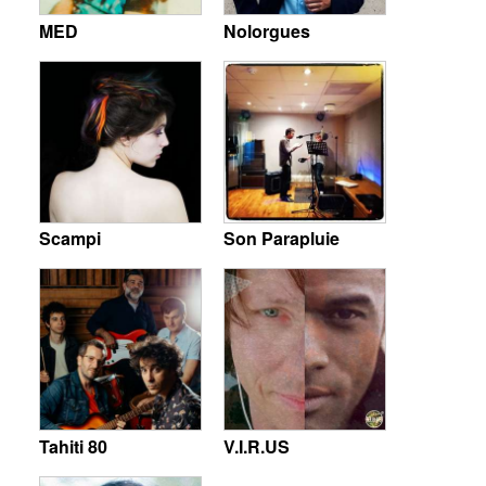
MED
Nolorgues
Scampi
Son Parapluie
Tahiti 80
V.I.R.US