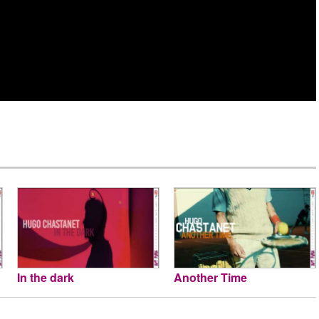
In the dark
Another Time