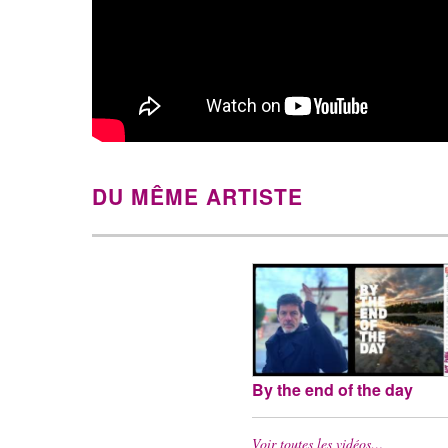
DU MÊME ARTISTE
By the end of the day
Voir toutes les vidéos…