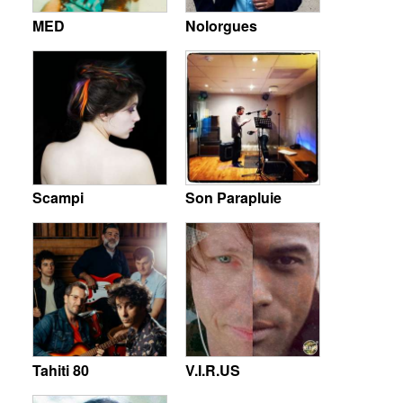
MED
Nolorgues
Scampi
Son Parapluie
Tahiti 80
V.I.R.US