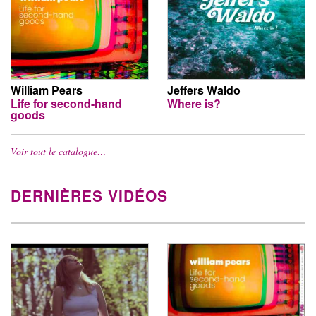
William Pears
Jeffers Waldo
Life for second-hand
Where is?
goods
Voir tout le catalogue…
DERNIÈRES VIDÉOS