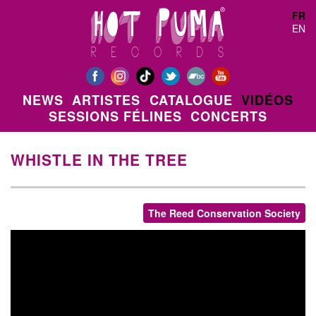
Aller au contenu principal
FR
EN
NEWS
ARTISTES
CATALOGUE
VIDÉOS
SESSIONS FÉLINES
CONCERTS
WHISTLE IN THE TREE
The Reed Conservation Society