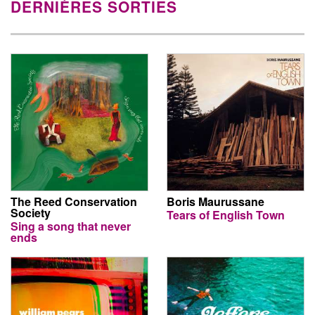
DERNIÈRES SORTIES
The Reed Conservation
Boris Maurussane
Society
Tears of English Town
Sing a song that never
ends