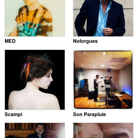
MED
Nolorgues
Scampi
Son Parapluie