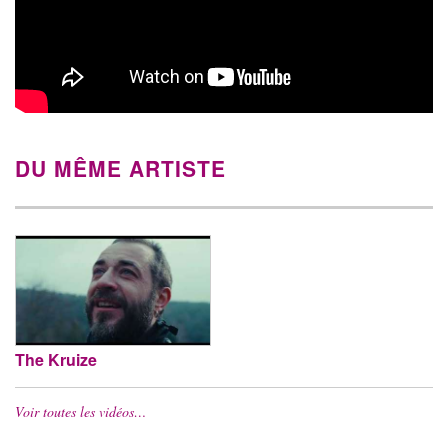
DU MÊME ARTISTE
The Kruize
Voir toutes les vidéos…