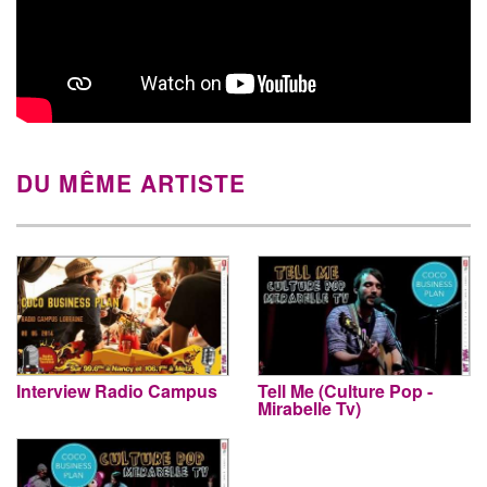
DU MÊME ARTISTE
Interview Radio Campus
Tell Me (Culture Pop -
Mirabelle Tv)