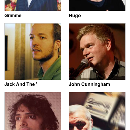
Grimme
Hugo
Jack And The '
John Cunningham