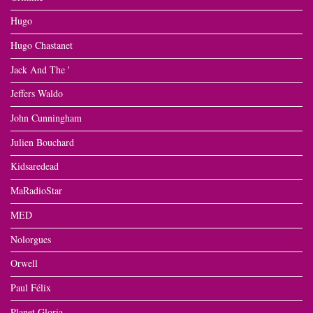
Hugo
Hugo Chastanet
Jack And The '
Jeffers Waldo
John Cunningham
Julien Bouchard
Kidsaredead
MaRadioStar
MED
Nolorgues
Orwell
Paul Félix
Planet Gloria