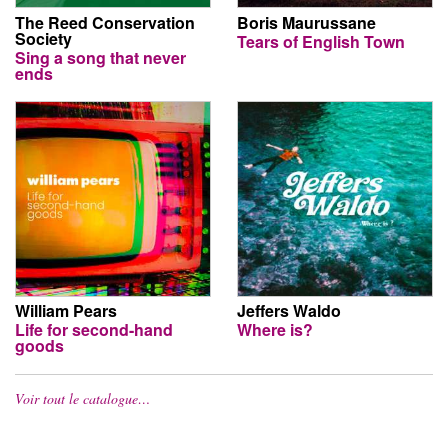
The Reed Conservation
Boris Maurussane
Society
Tears of English Town
Sing a song that never
ends
William Pears
Jeffers Waldo
Life for second-hand
Where is?
goods
Voir tout le catalogue…