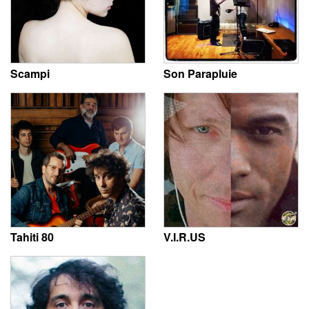
Scampi
Son Parapluie
Tahiti 80
V.I.R.US