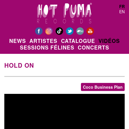
Aller au contenu principal
FR
EN
NEWS
ARTISTES
CATALOGUE
VIDÉOS
SESSIONS FÉLINES
CONCERTS
HOLD ON
Coco Business Plan