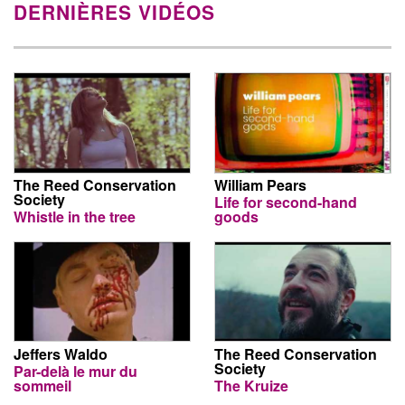
DERNIÈRES VIDÉOS
The Reed Conservation
William Pears
Society
Life for second-hand
Whistle in the tree
goods
Jeffers Waldo
The Reed Conservation
Society
Par-delà le mur du
sommeil
The Kruize