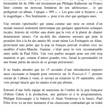
formidable hit de 1986 cité récemment par Philippe Katherine sur France
Inter comme un morceau fondateur de son adolescence… et qui
préfigurait cet album, l’épique « 999 », « Les gens sont si bizarres » ou
le magnifique « Nos Sentiments », pour n’en citer que quelques-unes.
Une retraite (spirituelle) qui sonna comme une mise en retrait d’un
monde musical seulement interrompue par quelques apparitions scéniques
locales, histoire de vérifier sans doute que la voix et le plaisir de chanter
demeuraient intacts. Car au-delà des chansons soyeuses qui pour la
première fois à la fin des années 80, avant même Les Freluquets ou Aline,
prouvaient sans peine que la pop en français pouvait rivaliser avec ses
modèles d’outre-Manche, Gamine, c’était aussi la voix reconnaissable
entre mille de Paul Félix. Une voix parfois moquée pour son côté trop
maniérée et qui, comme d’autres grandes voix, faisait la personnalité (et
une bonne partie du succès de ce groupe précurseur).
Il ne faudra attendre que les 15 secondes d’une introduction toujours
aussi caressante et limpide pour retrouver sur
Se Pourrait-il ?
, premier
extrait de l’album à venir, et envoyé en éclaireur le 19 septembre, cette
voix presqu’intacte que les années n’ont pas abimée.
Entouré d’une belle équipe de musiciens de l’ombre de la pop française
(Fabien Cahen à la production, aux guitares et à la programmation,
Philippe Entresangle à la batterie et Alain Verderosa à la basse), Paul
Félix livre ici un titre lumineux d’un classicisme confondant qui ne trahit