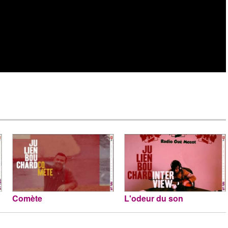
Comète
L'odeur du son