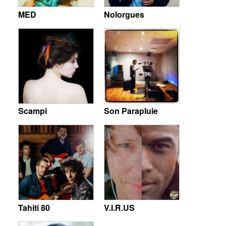
MED
Nolorgues
Scampi
Son Parapluie
Tahiti 80
V.I.R.US