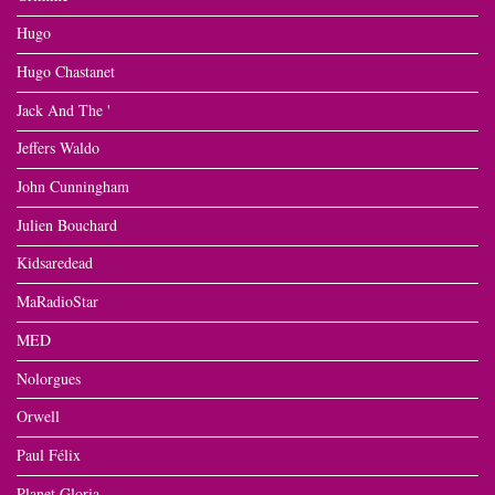
Hugo
Hugo Chastanet
Jack And The '
Jeffers Waldo
John Cunningham
Julien Bouchard
Kidsaredead
MaRadioStar
MED
Nolorgues
Orwell
Paul Félix
Planet Gloria