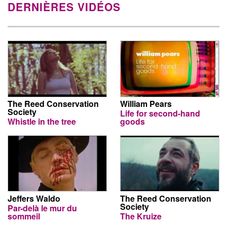
DERNIÈRES VIDÉOS
The Reed Conservation
William Pears
Society
Life for second-hand
Whistle in the tree
goods
Jeffers Waldo
The Reed Conservation
Society
Par-delà le mur du
sommeil
The Kruize