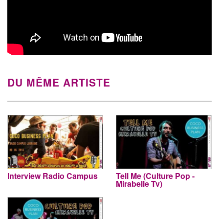
DU MÊME ARTISTE
Interview Radio Campus
Tell Me (Culture Pop -
Mirabelle Tv)