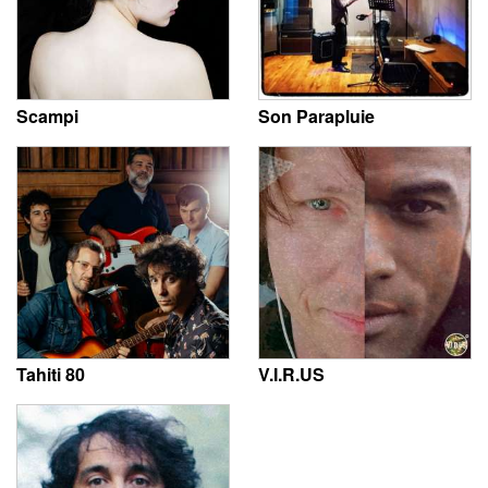
Scampi
Son Parapluie
Tahiti 80
V.I.R.US