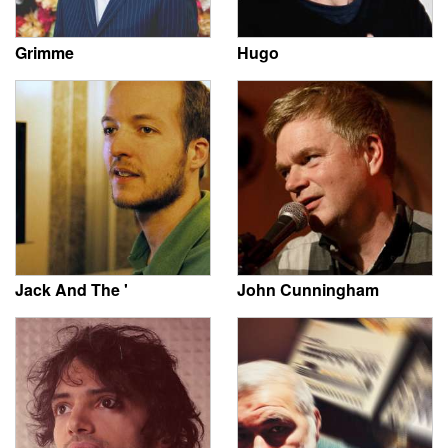
Grimme
Hugo
Jack And The '
John Cunningham