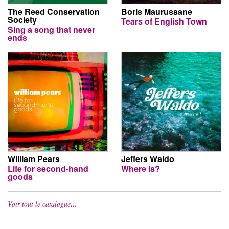
The Reed Conservation
Boris Maurussane
Society
Tears of English Town
Sing a song that never
ends
William Pears
Jeffers Waldo
Life for second-hand
Where is?
goods
Voir tout le catalogue…