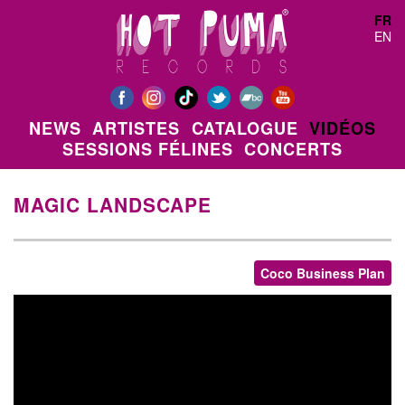
Aller au contenu principal
FR
EN
NEWS
ARTISTES
CATALOGUE
VIDÉOS
SESSIONS FÉLINES
CONCERTS
MAGIC LANDSCAPE
Coco Business Plan