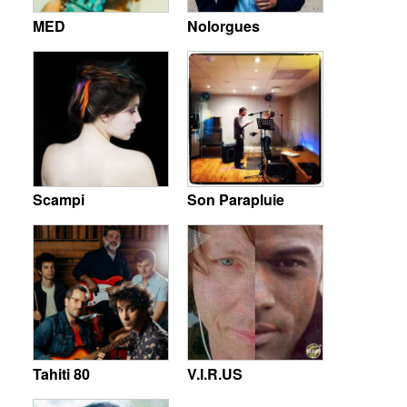
MED
Nolorgues
Scampi
Son Parapluie
Tahiti 80
V.I.R.US