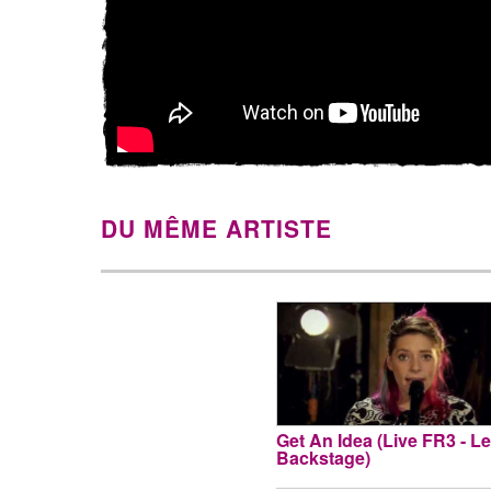
DU MÊME ARTISTE
Get An Idea (Live FR3 - Le
Backstage)