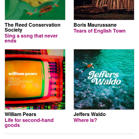
The Reed Conservation
Boris Maurussane
Society
Tears of English Town
Sing a song that never
ends
William Pears
Jeffers Waldo
Life for second-hand
Where is?
goods