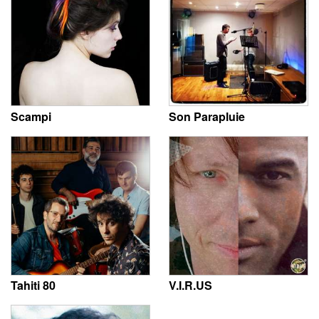
Scampi
Son Parapluie
Tahiti 80
V.I.R.US