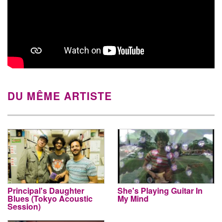
DU MÊME ARTISTE
Principal's Daughter
She's Playing Guitar In
Blues (Tokyo Acoustic
My Mind
Session)