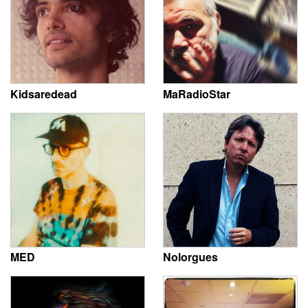
Kidsaredead
MaRadioStar
MED
Nolorgues