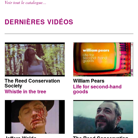
Voir tout le catalogue…
DERNIÈRES VIDÉOS
The Reed Conservation
William Pears
Society
Life for second-hand
Whistle in the tree
goods