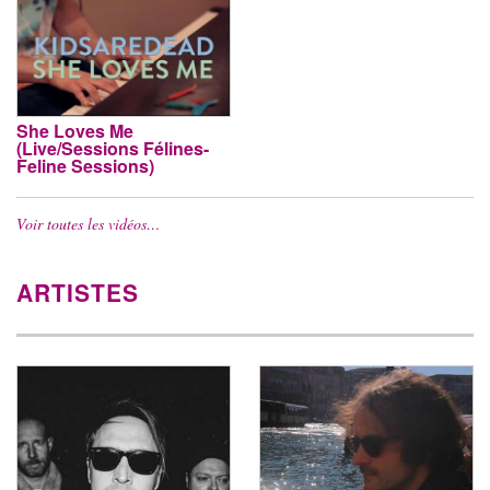
She Loves Me
(Live/Sessions Félines-
Feline Sessions)
Voir toutes les vidéos…
ARTISTES