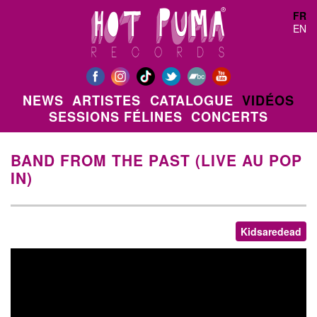
Aller au contenu principal
FR
EN
NEWS
ARTISTES
CATALOGUE
VIDÉOS
SESSIONS FÉLINES
CONCERTS
BAND FROM THE PAST (LIVE AU POP
IN)
Kidsaredead