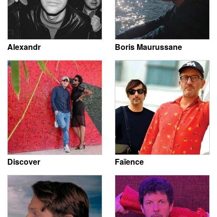
Alexandr
Boris Maurussane
Discover
Faïence