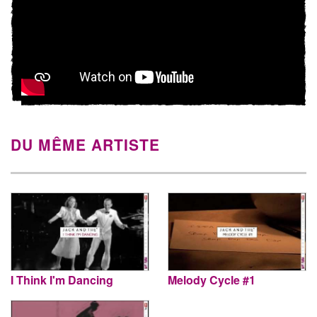
DU MÊME ARTISTE
I Think I'm Dancing
Melody Cycle #1