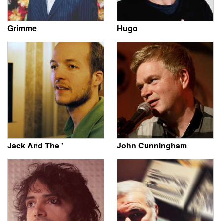
Grimme
Hugo
Jack And The '
John Cunningham