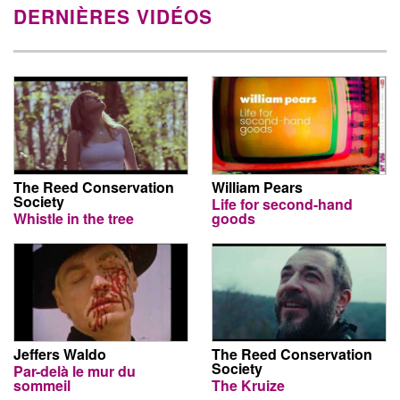
DERNIÈRES VIDÉOS
The Reed Conservation
William Pears
Society
Life for second-hand
Whistle in the tree
goods
Jeffers Waldo
The Reed Conservation
Society
Par-delà le mur du
sommeil
The Kruize