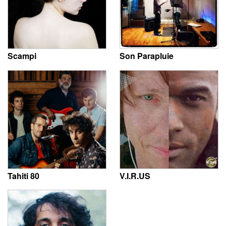
Scampi
Son Parapluie
Tahiti 80
V.I.R.US