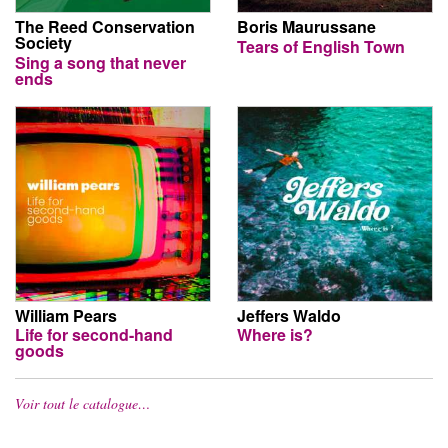
The Reed Conservation
Boris Maurussane
Society
Tears of English Town
Sing a song that never
ends
William Pears
Jeffers Waldo
Life for second-hand
Where is?
goods
Voir tout le catalogue…