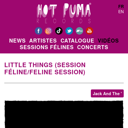
Aller au contenu principal
FR
EN
NEWS
ARTISTES
CATALOGUE
VIDÉOS
SESSIONS FÉLINES
CONCERTS
LITTLE THINGS (SESSION
FÉLINE/FELINE SESSION)
Jack And The '