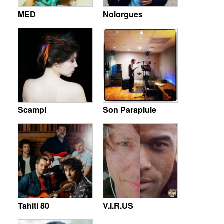
MED
Nolorgues
Scampi
Son Parapluie
Tahiti 80
V.I.R.US