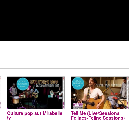
Culture pop sur Mirabelle
Tell Me (Live/Sessions
tv
Félines-Feline Sessions)