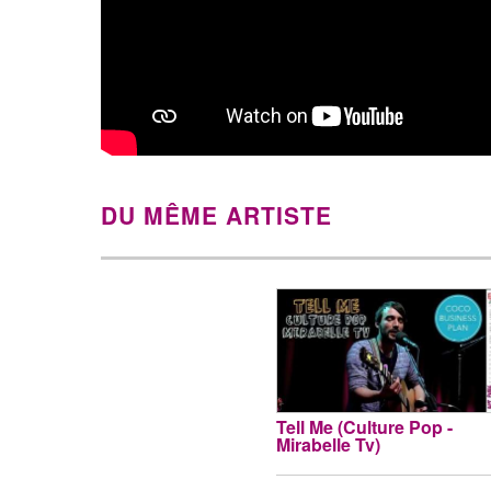
DU MÊME ARTISTE
Tell Me (Culture Pop -
Mirabelle Tv)