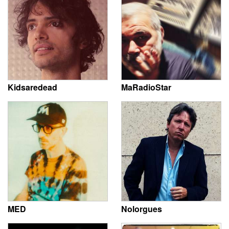
Kidsaredead
MaRadioStar
MED
Nolorgues