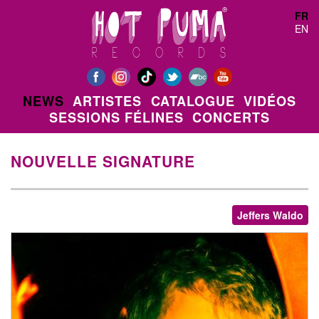
Aller au contenu principal
FR
EN
NEWS
ARTISTES
CATALOGUE
VIDÉOS
SESSIONS FÉLINES
CONCERTS
NOUVELLE SIGNATURE
Jeffers Waldo