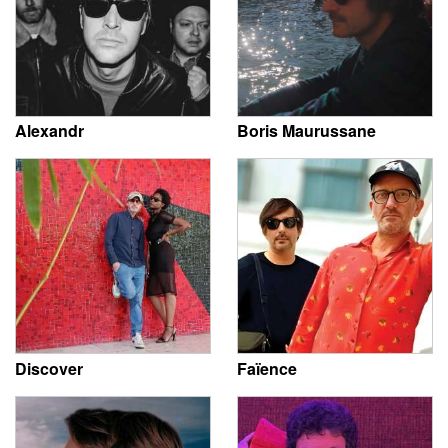
Alexandr
Boris Maurussane
Discover
Faïence