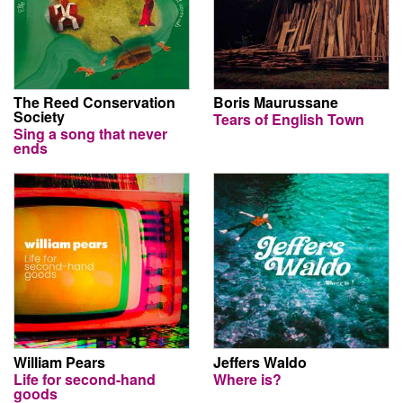
The Reed Conservation
Boris Maurussane
Society
Tears of English Town
Sing a song that never
ends
William Pears
Jeffers Waldo
Life for second-hand
Where is?
goods