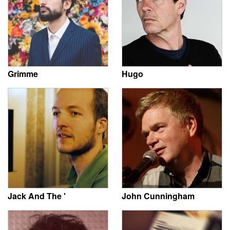
Grimme
Hugo
Jack And The '
John Cunningham