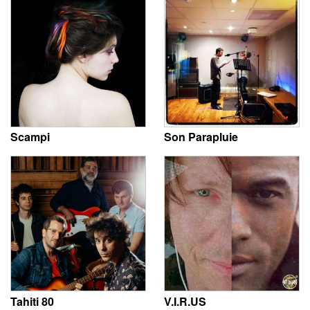
Scampi
Son Parapluie
Tahiti 80
V.I.R.US