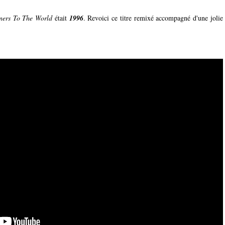
ners To The World
était
1996
. Revoici ce titre remixé accompagné d'une jolie