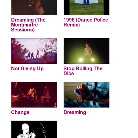
Dreaming (The
1996 (Dance Police
Montmartre
Remix)
Sessions)
Not Giving Up
Stop Rolling The
Dice
Change
Dreaming