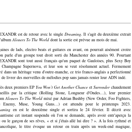
XANDR est de retour avec le single
Dreaming
. Il s'agit du deuxième extrait
l'album
Aloners To The World
dont la sortie est prévue au mois de mai.
aines de lads, electro beats et guitares en avant, on pourrait aisément croire
on parle d'un groupe tout droit sorti du Manchester des années 90. Pourtant
XANDR sont tout aussi français qu'un paquet de Gauloises, plus Sexy Boy
 Champagne Supernova, et leur son se veut résolument actuel. Fermement
ré dans un héritage venu d'outre-manche, ce trio franco-anglais a perfectionné
rt de livrer des merveilles de mélodies pop sans jamais renier leur ADN indé.
ès deux premiers EP
You Won’t Get Another Chance
et
Surrender
chaudement
ueillis par la critique (Rolling Stone, Longueur d'Ondes…), leur premier
bum
Aloners To The World
mixé par Adrian Bushby (New Order, Foo Fighters,
e Enemy, Muse, Young Guns…) est attendu pour le printemps 2023.
aming
en est le deuxième single et sortira le 24 février. Il décrit avec
antisme cet instant suspendu où l'on se demande, après avoir entr'aperçu la
le ou le garçon de ses rêves, « et si j'étais allé lui dire ? ». A la fois rythmé et
ancolique, le titre évoque un retour en train après un week-end magique,