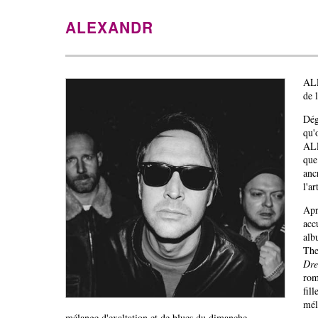
ALEXANDR
ALE
de 
Dég
qu'
ALE
que
anc
l'a
Apr
acc
al
Th
Dre
rom
fil
mél
mélange d'exaltation et de blues du dimanche.