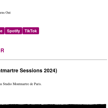
urns Out
be
Spotify
TikTok
DR
tmartre Sessions 2024)
 Studio Montmartre de Paris.