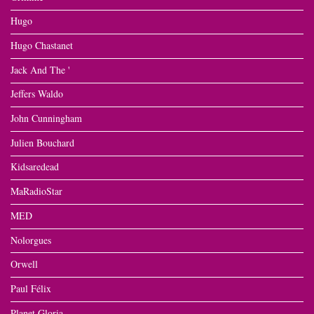
Hugo
Hugo Chastanet
Jack And The '
Jeffers Waldo
John Cunningham
Julien Bouchard
Kidsaredead
MaRadioStar
MED
Nolorgues
Orwell
Paul Félix
Planet Gloria