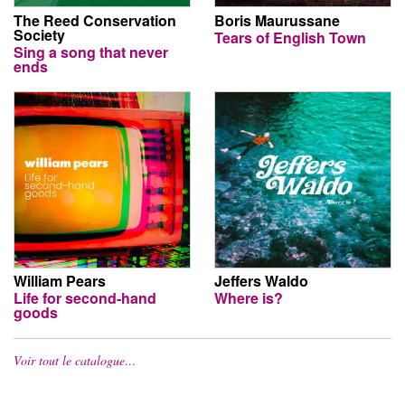
The Reed Conservation
Boris Maurussane
Society
Tears of English Town
Sing a song that never
ends
William Pears
Jeffers Waldo
Life for second-hand
Where is?
goods
Voir tout le catalogue…