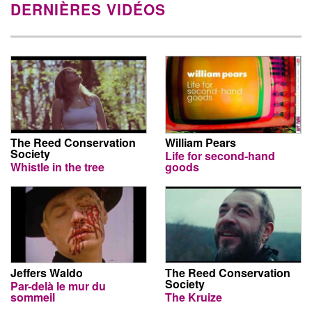
DERNIÈRES VIDÉOS
The Reed Conservation
William Pears
Society
Life for second-hand
Whistle in the tree
goods
Jeffers Waldo
The Reed Conservation
Society
Par-delà le mur du
sommeil
The Kruize