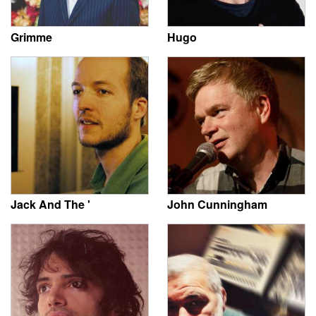
Grimme
Hugo
Jack And The '
John Cunningham