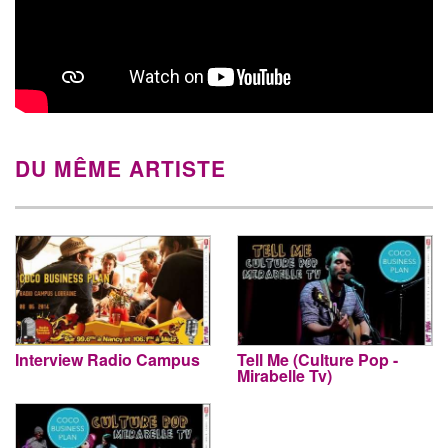
DU MÊME ARTISTE
Interview Radio Campus
Tell Me (Culture Pop -
Mirabelle Tv)