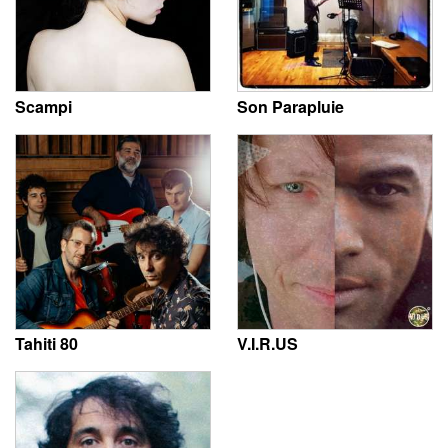
Scampi
Son Parapluie
Tahiti 80
V.I.R.US