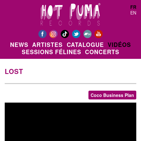
Aller au contenu principal
FR
EN
NEWS
ARTISTES
CATALOGUE
VIDÉOS
SESSIONS FÉLINES
CONCERTS
LOST
Coco Business Plan