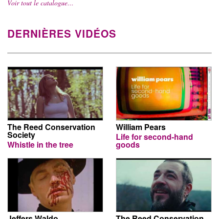
Voir tout le catalogue…
DERNIÈRES VIDÉOS
The Reed Conservation
William Pears
Society
Life for second-hand
Whistle in the tree
goods
Jeffers Waldo
The Reed Conservation