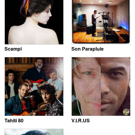
Scampi
Son Parapluie
Tahiti 80
V.I.R.US