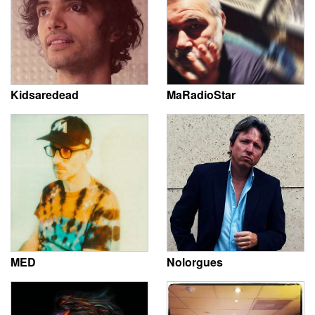
Kidsaredead
MaRadioStar
MED
Nolorgues