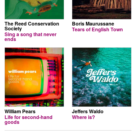
The Reed Conservation
Boris Maurussane
Society
Tears of English Town
Sing a song that never
ends
William Pears
Jeffers Waldo
Life for second-hand
Where is?
goods