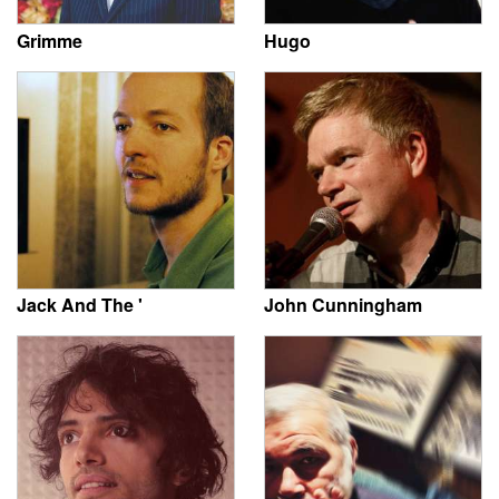
Grimme
Hugo
Jack And The '
John Cunningham