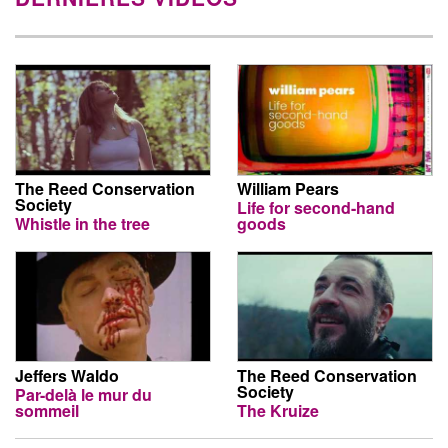
The Reed Conservation
William Pears
Society
Life for second-hand
Whistle in the tree
goods
Jeffers Waldo
The Reed Conservation
Society
Par-delà le mur du
sommeil
The Kruize