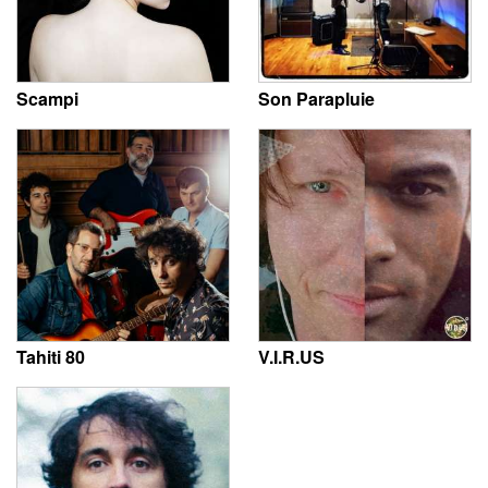
Scampi
Son Parapluie
Tahiti 80
V.I.R.US