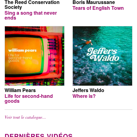
The Reed Conservation
Boris Maurussane
Society
Tears of English Town
Sing a song that never
ends
William Pears
Jeffers Waldo
Life for second-hand
Where is?
goods
Voir tout le catalogue…
DERNIÈRES VIDÉOS