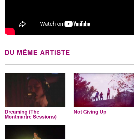
DU MÊME ARTISTE
Dreaming (The
Not Giving Up
Montmartre Sessions)