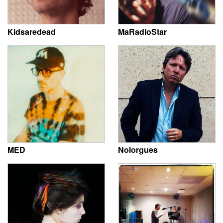
Kidsaredead
MaRadioStar
MED
Nolorgues