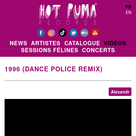
Aller au contenu principal
FR
EN
NEWS
ARTISTES
CATALOGUE
VIDÉOS
SESSIONS FÉLINES
CONCERTS
1996 (DANCE POLICE REMIX)
Alexandr