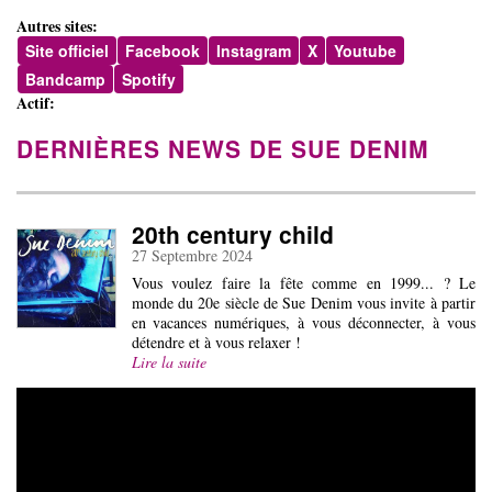
Autres sites:
Site officiel
Facebook
Instagram
X
Youtube
Bandcamp
Spotify
Actif:
DERNIÈRES NEWS DE SUE DENIM
20th century child
27 Septembre 2024
Vous voulez faire la fête comme en 1999... ? Le
monde du 20e siècle de Sue Denim vous invite à partir
en vacances numériques, à vous déconnecter, à vous
détendre et à vous relaxer !
Lire la suite