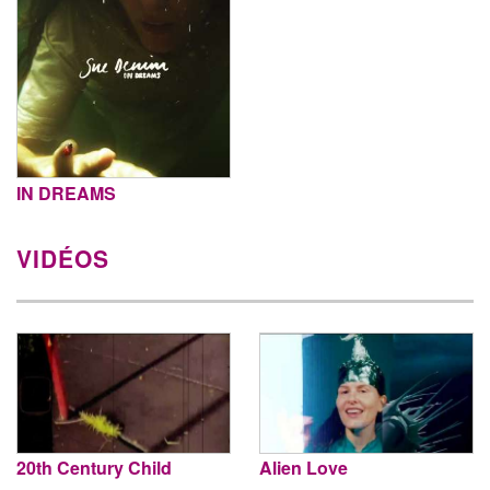
IN DREAMS
VIDÉOS
20th Century Child
Alien Love