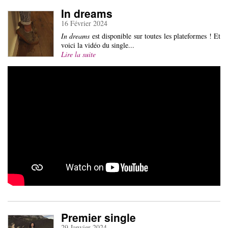
In dreams
16 Février 2024
In dreams
est disponible sur toutes les plateformes ! Et
voici la vidéo du single...
Lire la suite
Premier single
29 Janvier 2024