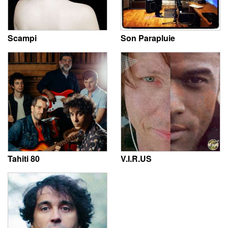
Scampi
Son Parapluie
Tahiti 80
V.I.R.US