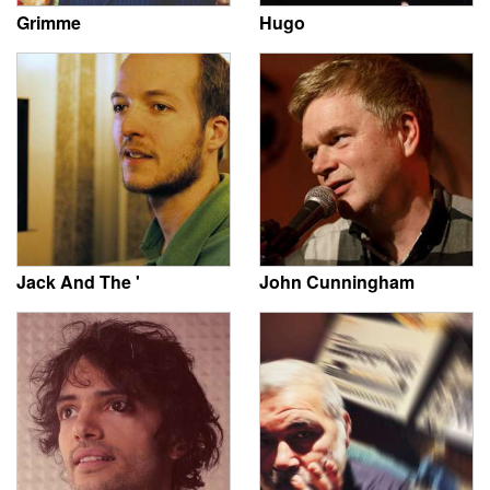
Grimme
Hugo
Jack And The '
John Cunningham