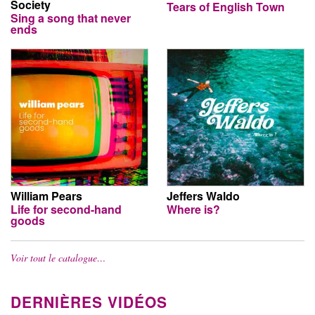
Society
Tears of English Town
Sing a song that never
ends
William Pears
Jeffers Waldo
Life for second-hand
Where is?
goods
Voir tout le catalogue…
DERNIÈRES VIDÉOS