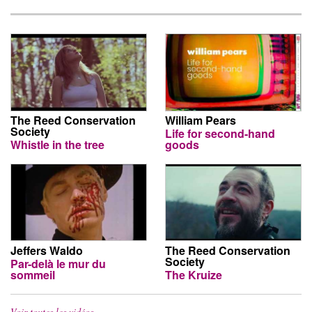
The Reed Conservation
William Pears
Society
Life for second-hand
Whistle in the tree
goods
Jeffers Waldo
The Reed Conservation
Society
Par-delà le mur du
sommeil
The Kruize
Voir toutes les vidéos…