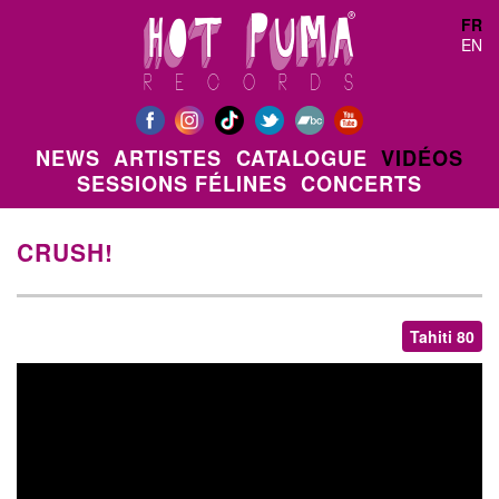
Aller au contenu principal
FR
EN
NEWS
ARTISTES
CATALOGUE
VIDÉOS
SESSIONS FÉLINES
CONCERTS
CRUSH!
Tahiti 80