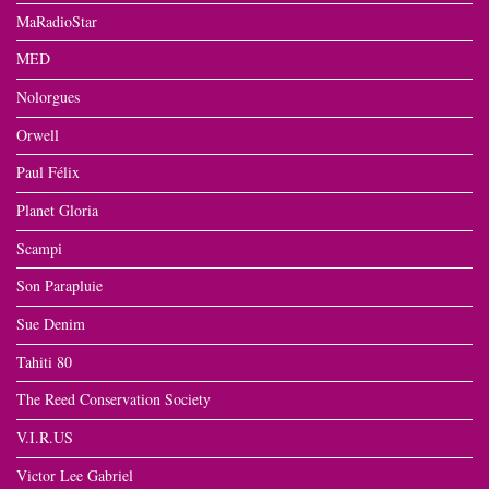
MaRadioStar
MED
Nolorgues
Orwell
Paul Félix
Planet Gloria
Scampi
Son Parapluie
Sue Denim
Tahiti 80
The Reed Conservation Society
V.I.R.US
Victor Lee Gabriel