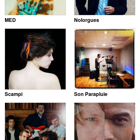
MED
Nolorgues
Scampi
Son Parapluie