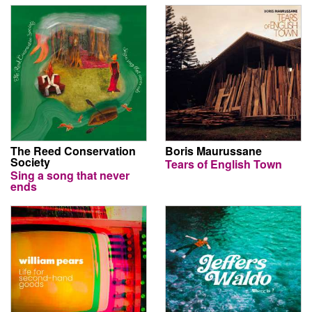
The Reed Conservation
Boris Maurussane
Society
Tears of English Town
Sing a song that never
ends