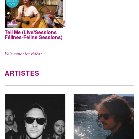
Tell Me (Live/Sessions
Félines-Feline Sessions)
Voir toutes les vidéos…
ARTISTES