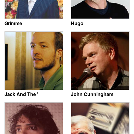
Grimme
Hugo
Jack And The '
John Cunningham