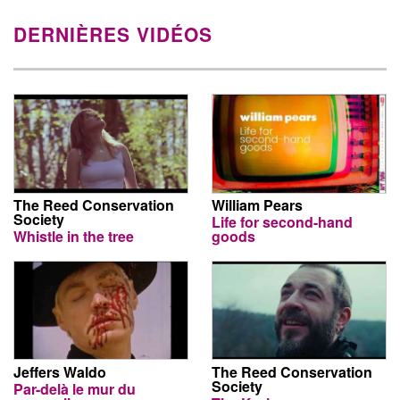
DERNIÈRES VIDÉOS
The Reed Conservation
William Pears
Society
Life for second-hand
Whistle in the tree
goods
Jeffers Waldo
The Reed Conservation
Society
Par-delà le mur du