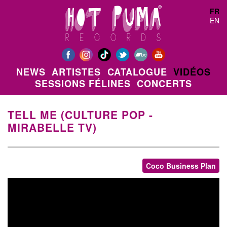
Aller au contenu principal
FR
EN
NEWS
ARTISTES
CATALOGUE
VIDÉOS
SESSIONS FÉLINES
CONCERTS
TELL ME (CULTURE POP -
MIRABELLE TV)
Coco Business Plan