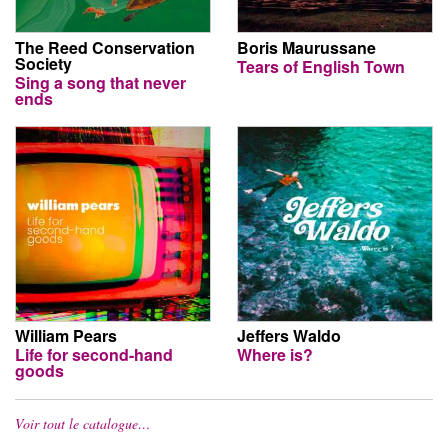
The Reed Conservation
Boris Maurussane
Society
Tears of English Town
Sing a song that never
ends
William Pears
Jeffers Waldo
Life for second-hand
Where is?
goods
Voir tout le catalogue…