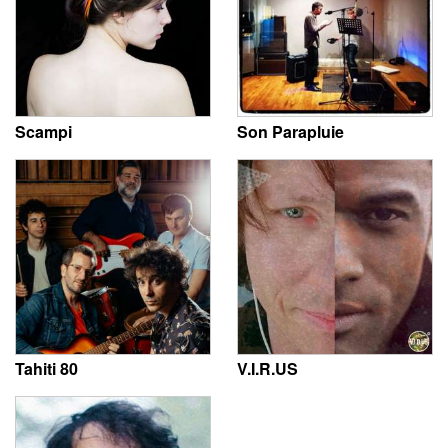
Scampi
Son Parapluie
Tahiti 80
V.I.R.US