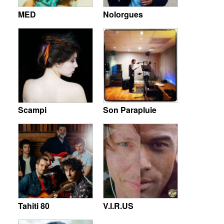
MED
Nolorgues
Scampi
Son Parapluie
Tahiti 80
V.I.R.US