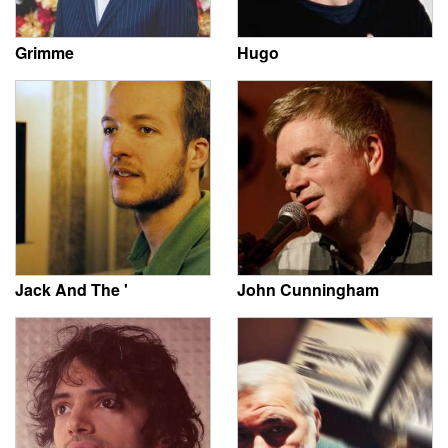
Grimme
Hugo
Jack And The '
John Cunningham