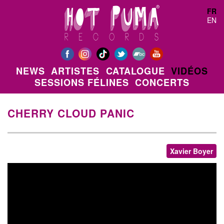
Aller au contenu principal
FR
EN
NEWS
ARTISTES
CATALOGUE
VIDÉOS
SESSIONS FÉLINES
CONCERTS
CHERRY CLOUD PANIC
Xavier Boyer