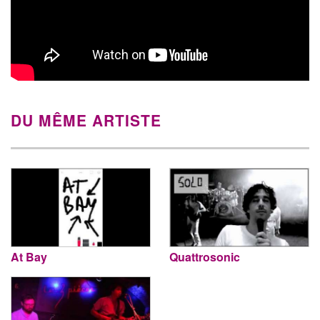
DU MÊME ARTISTE
At Bay
Quattrosonic