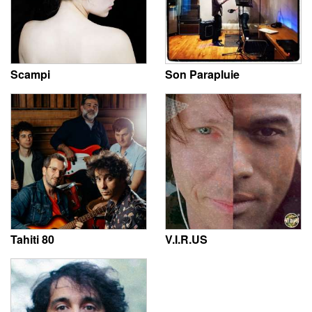
Scampi
Son Parapluie
Tahiti 80
V.I.R.US