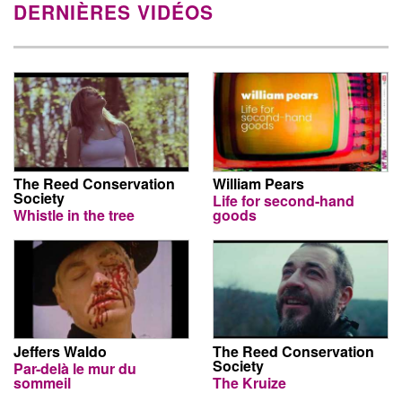
DERNIÈRES VIDÉOS
The Reed Conservation
William Pears
Society
Life for second-hand
Whistle in the tree
goods
Jeffers Waldo
The Reed Conservation
Society
Par-delà le mur du
sommeil
The Kruize