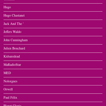
Hugo
Hugo Chastanet
Jack And The '
Jeffers Waldo
John Cunningham
Julien Bouchard
Kidsaredead
MaRadioStar
MED
Nolorgues
Orwell
Paul Félix
Planet Gloria