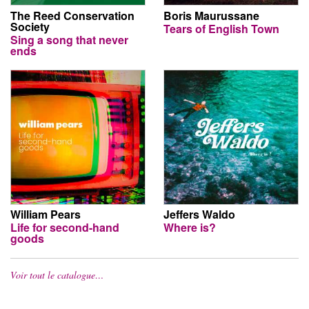
The Reed Conservation
Boris Maurussane
Society
Tears of English Town
Sing a song that never
ends
William Pears
Jeffers Waldo
Life for second-hand
Where is?
goods
Voir tout le catalogue…