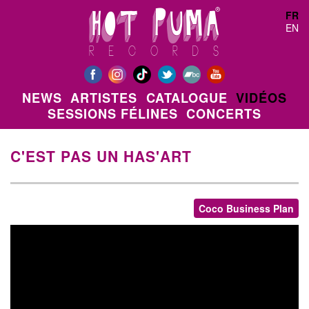
Aller au contenu principal
FR
EN
NEWS
ARTISTES
CATALOGUE
VIDÉOS
SESSIONS FÉLINES
CONCERTS
C'EST PAS UN HAS'ART
Coco Business Plan