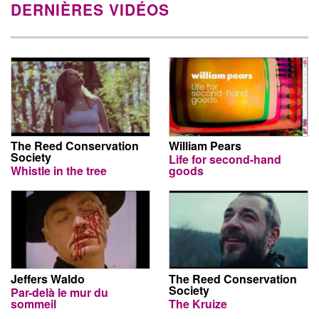
DERNIÈRES VIDÉOS
The Reed Conservation
William Pears
Society
Life for second-hand
Whistle in the tree
goods
Jeffers Waldo
The Reed Conservation
Society
Par-delà le mur du
sommeil
The Kruize