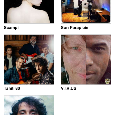
Scampi
Son Parapluie
Tahiti 80
V.I.R.US