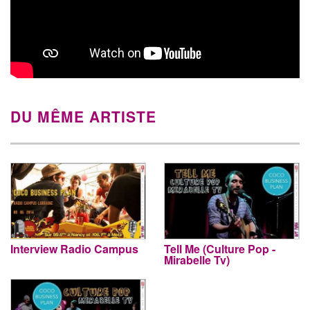
DU MÊME ARTISTE
Interview Radio Campus
Tell Me (Culture Pop -
Mirabelle Tv)