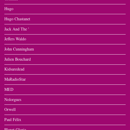
Hugo
Hugo Chastanet
Jack And The '
Jeffers Waldo
John Cunningham
Julien Bouchard
Kidsaredead
MaRadioStar
MED
Nolorgues
Orwell
Paul Félix
Planet Gloria