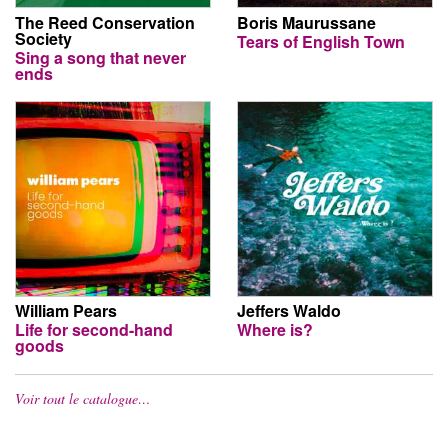
The Reed Conservation
Boris Maurussane
Society
Tears of English Town
Sing a song that never
ends
William Pears
Jeffers Waldo
Life for second-hand
Where is?
goods
Voir tout le catalogue…