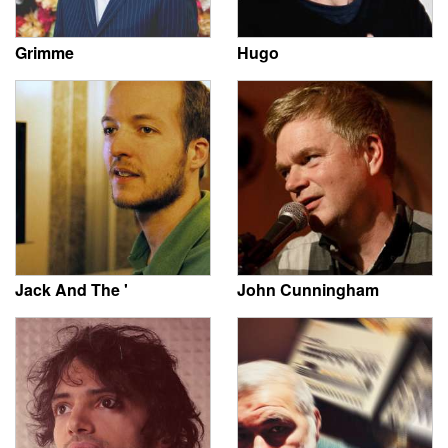
Grimme
Hugo
Jack And The '
John Cunningham