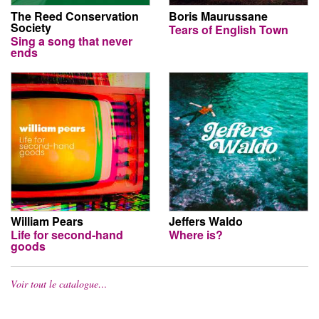
The Reed Conservation
Boris Maurussane
Society
Tears of English Town
Sing a song that never
ends
William Pears
Jeffers Waldo
Life for second-hand
Where is?
goods
Voir tout le catalogue…