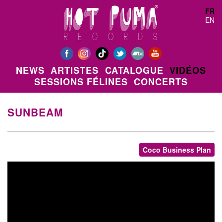
Aller au contenu principal
FR
EN
NEWS
ARTISTES
CATALOGUE
VIDÉOS
SESSIONS FÉLINES
CONCERTS
SUNBEAM
Coco Business Plan