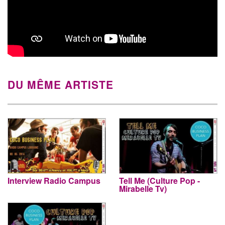
DU MÊME ARTISTE
Interview Radio Campus
Tell Me (Culture Pop -
Mirabelle Tv)