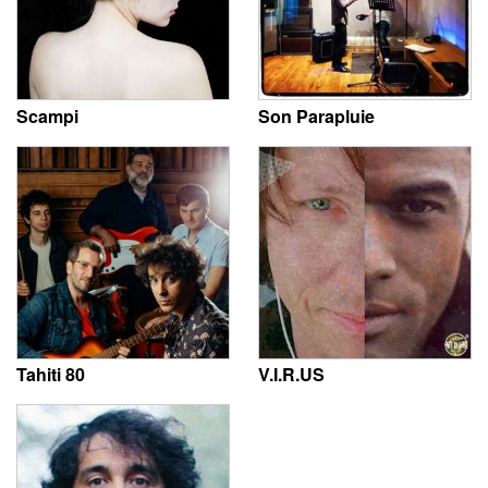
Scampi
Son Parapluie
Tahiti 80
V.I.R.US