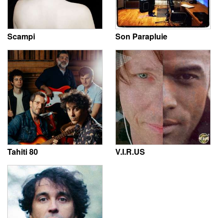
Scampi
Son Parapluie
Tahiti 80
V.I.R.US