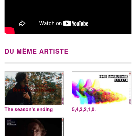
DU MÊME ARTISTE
The season's ending
5,4,3,2,1,0.