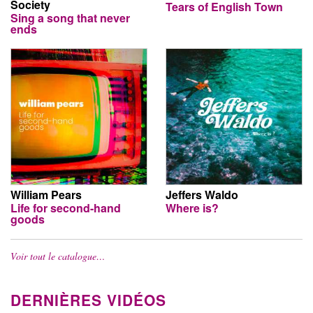
Society
Tears of English Town
Sing a song that never
ends
William Pears
Jeffers Waldo
Life for second-hand
Where is?
goods
Voir tout le catalogue…
DERNIÈRES VIDÉOS