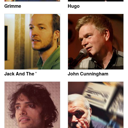
Grimme
Hugo
Jack And The '
John Cunningham