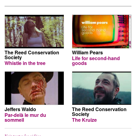
The Reed Conservation
William Pears
Society
Life for second-hand
Whistle in the tree
goods
Jeffers Waldo
The Reed Conservation
Society
Par-delà le mur du
sommeil
The Kruize
Voir toutes les vidéos…