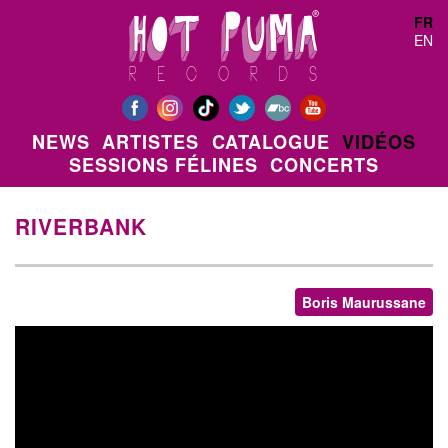
Aller au contenu principal
FR
EN
NEWS
ARTISTES
CATALOGUE
VIDÉOS
SESSIONS FÉLINES
CONCERTS
RIVERBANK
Boris Maurussane