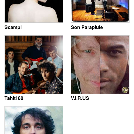
Scampi
Son Parapluie
Tahiti 80
V.I.R.US