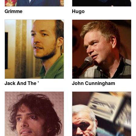
Grimme
Hugo
Jack And The '
John Cunningham