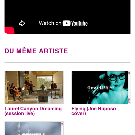
DU MÊME ARTISTE
Laurel Canyon Dreaming
Flying (Joe Raposo
(session live)
cover)