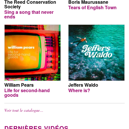
The Reed Conservation
Boris Maurussane
Society
Tears of English Town
Sing a song that never
ends
William Pears
Jeffers Waldo
Life for second-hand
Where is?
goods
Voir tout le catalogue…
DERNIÈRES VIDÉOS