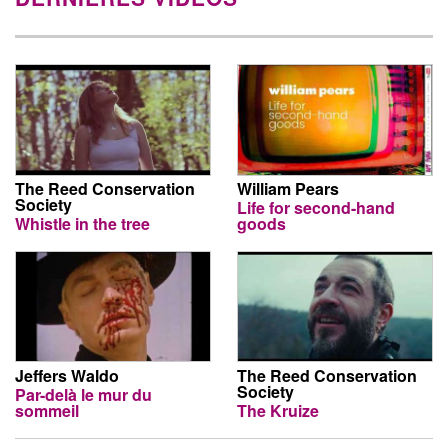
The Reed Conservation
William Pears
Society
Life for second-hand
Whistle in the tree
goods
Jeffers Waldo
The Reed Conservation
Society
Par-delà le mur du
sommeil
The Kruize