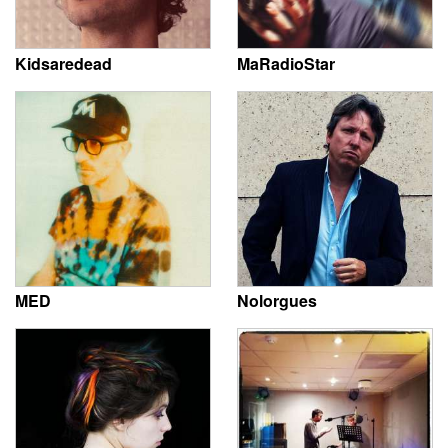
Kidsaredead
MaRadioStar
MED
Nolorgues