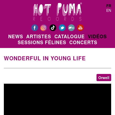
Aller au contenu principal
FR
EN
NEWS
ARTISTES
CATALOGUE
VIDÉOS
SESSIONS FÉLINES
CONCERTS
WONDERFUL IN YOUNG LIFE
Orwell