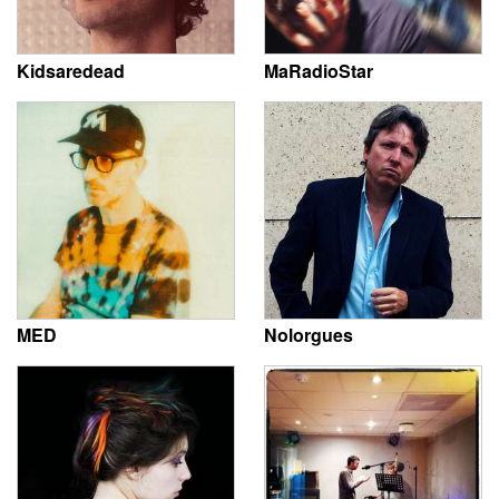
Kidsaredead
MaRadioStar
MED
Nolorgues