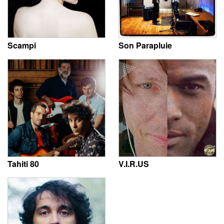
Scampi
Son Parapluie
Tahiti 80
V.I.R.US