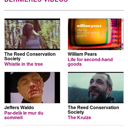
The Reed Conservation
William Pears
Society
Life for second-hand
Whistle in the tree
goods
Jeffers Waldo
The Reed Conservation
Society
Par-delà le mur du
sommeil
The Kruize