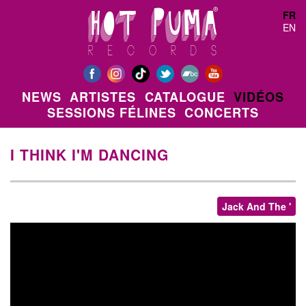
Aller au contenu principal
FR
EN
NEWS
ARTISTES
CATALOGUE
VIDÉOS
SESSIONS FÉLINES
CONCERTS
I THINK I'M DANCING
Jack And The '