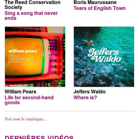
The Reed Conservation
Boris Maurussane
Society
Tears of English Town
Sing a song that never
ends
William Pears
Jeffers Waldo
Life for second-hand
Where is?
goods
Voir tout le catalogue…
DERNIÈRES VIDÉOS