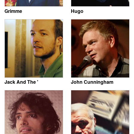
Grimme
Hugo
Jack And The '
John Cunningham