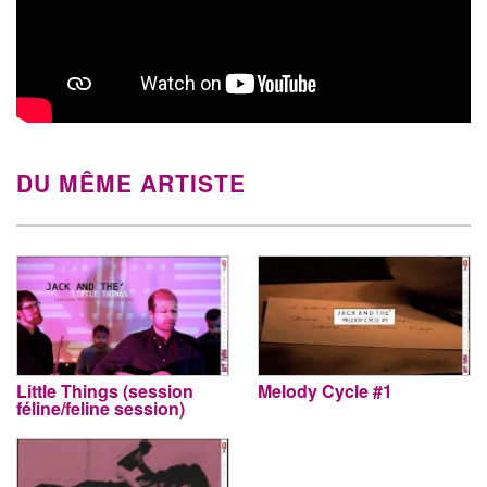
DU MÊME ARTISTE
Little Things (session
Melody Cycle #1
féline/feline session)