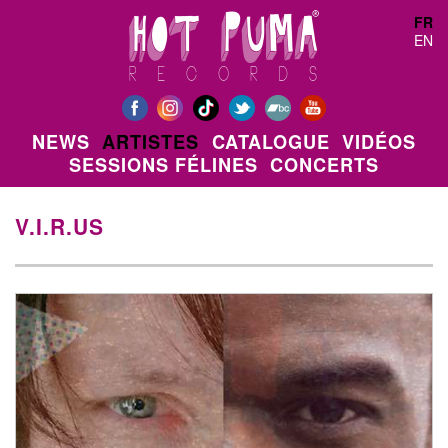
Aller au contenu principal
FR
EN
NEWS
ARTISTES
CATALOGUE
VIDÉOS
SESSIONS FÉLINES
CONCERTS
V.I.R.US