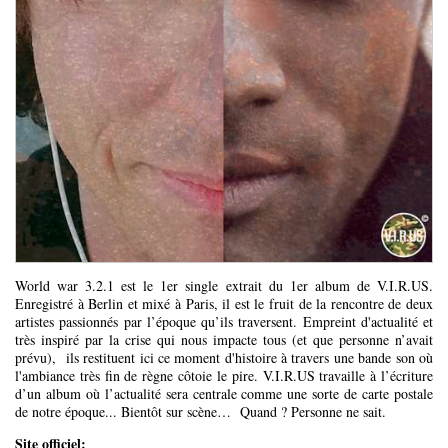
World war 3.2.1 est le 1er single extrait du 1er album de V.I.R.US.
Enregistré à Berlin et mixé à Paris, il est le fruit de la rencontre de deux
artistes passionnés par l’époque qu’ils traversent. Empreint d'actualité et
très inspiré par la crise qui nous impacte tous (et que personne n’avait
prévu), ils restituent ici ce moment d'histoire à travers une bande son où
l'ambiance très fin de règne côtoie le pire. V.I.R.US travaille à l’écriture
d’un album où l’actualité sera centrale comme une sorte de carte postale
de notre époque... Bientôt sur scène… Quand ? Personne ne sait.
Site officiel: