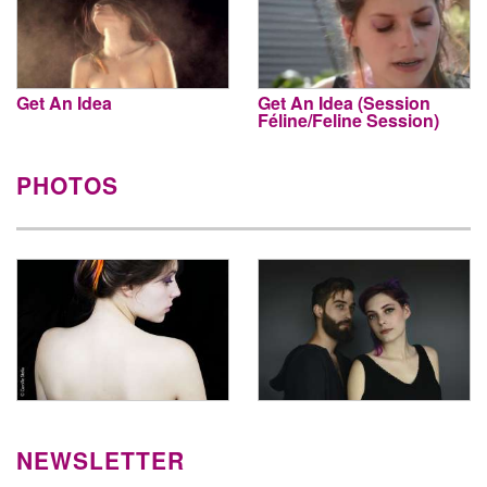
Get An Idea
Get An Idea (Session
Féline/Feline Session)
PHOTOS
NEWSLETTER