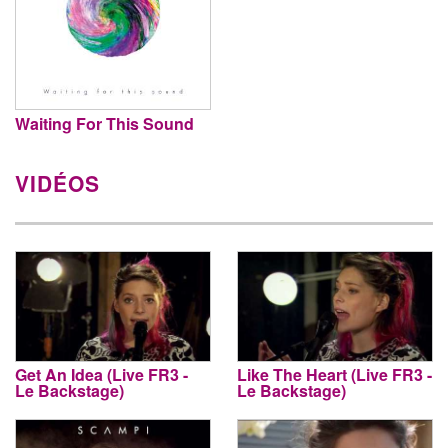
Waiting For This Sound
VIDÉOS
Get An Idea (Live FR3 -
Like The Heart (Live FR3 -
Le Backstage)
Le Backstage)