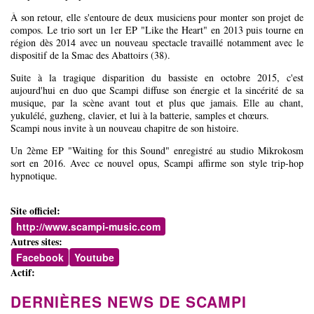
À son retour, elle s'entoure de deux musiciens pour monter son projet de
compos. Le trio sort un 1er EP "Like the Heart" en 2013 puis tourne en
région dès 2014 avec un nouveau spectacle travaillé notamment avec le
dispositif de la Smac des Abattoirs (38).
Suite à la tragique disparition du bassiste en octobre 2015, c'est
aujourd'hui en duo que Scampi diffuse son énergie et la sincérité de sa
musique, par la scène avant tout et plus que jamais. Elle au chant,
yukulélé, guzheng, clavier, et lui à la batterie, samples et chœurs.
Scampi nous invite à un nouveau chapitre de son histoire.
Un 2ème EP "Waiting for this Sound" enregistré au studio Mikrokosm
sort en 2016. Avec ce nouvel opus, Scampi affirme son style trip-hop
hypnotique.
Site officiel:
http://www.scampi-music.com
Autres sites:
Facebook
Youtube
Actif:
DERNIÈRES NEWS DE SCAMPI