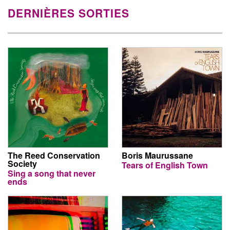
DERNIÈRES SORTIES
The Reed Conservation
Boris Maurussane
Society
Tears of English Town
Sing a song that never
ends