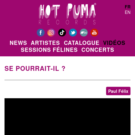
Aller au contenu principal
FR
EN
NEWS
ARTISTES
CATALOGUE
VIDÉOS
SESSIONS FÉLINES
CONCERTS
SE POURRAIT-IL ?
Paul Félix