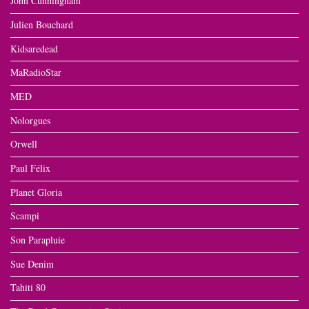
John Cunningham
Julien Bouchard
Kidsaredead
MaRadioStar
MED
Nolorgues
Orwell
Paul Félix
Planet Gloria
Scampi
Son Parapluie
Sue Denim
Tahiti 80