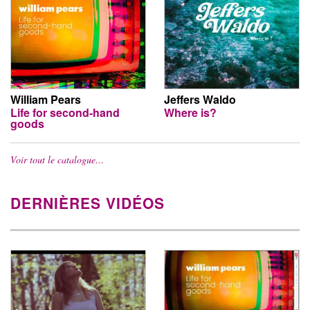
William Pears
Jeffers Waldo
Life for second-hand
Where is?
goods
Voir tout le catalogue…
DERNIÈRES VIDÉOS