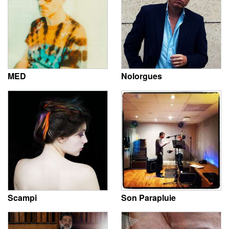
MED
Nolorgues
Scampi
Son Parapluie