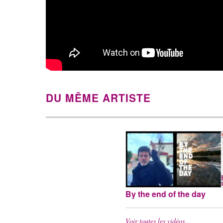
DU MÊME ARTISTE
By the end of the day
Voir toutes les vidéos…