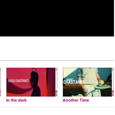
In the dark
Another Time