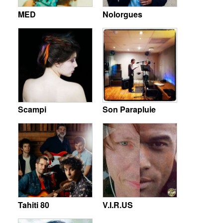
MED
Nolorgues
Scampi
Son Parapluie
Tahiti 80
V.I.R.US