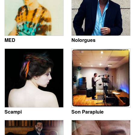
MED
Nolorgues
Scampi
Son Parapluie