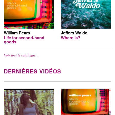
William Pears
Jeffers Waldo
Life for second-hand
Where is?
goods
Voir tout le catalogue…
DERNIÈRES VIDÉOS