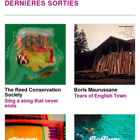
DERNIÈRES SORTIES
The Reed Conservation
Boris Maurussane
Society
Tears of English Town
Sing a song that never
ends