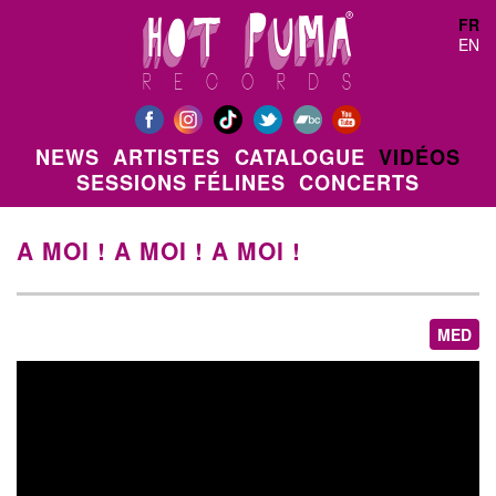
Aller au contenu principal
FR
EN
NEWS
ARTISTES
CATALOGUE
VIDÉOS
SESSIONS FÉLINES
CONCERTS
A MOI ! A MOI ! A MOI !
MED