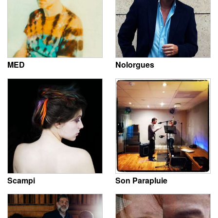
MED
Nolorgues
Scampi
Son Parapluie