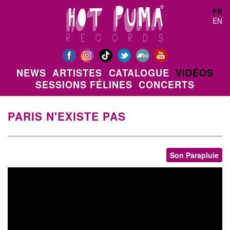
Aller au contenu principal
FR
EN
NEWS
ARTISTES
CATALOGUE
VIDÉOS
SESSIONS FÉLINES
CONCERTS
PARIS N'EXISTE PAS
Son Parapluie