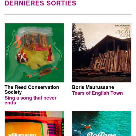
DERNIÈRES SORTIES
The Reed Conservation
Boris Maurussane
Society
Tears of English Town
Sing a song that never
ends