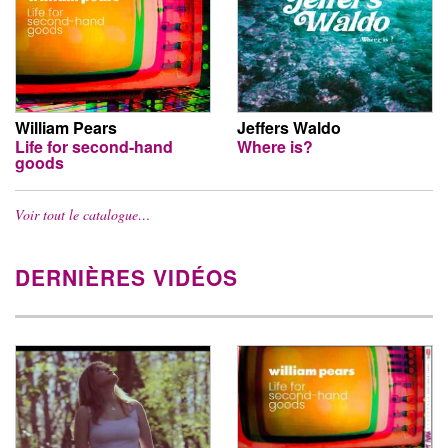
William Pears
Jeffers Waldo
Life for second-hand
Where is?
goods
Voir tout le catalogue…
DERNIÈRES VIDÉOS