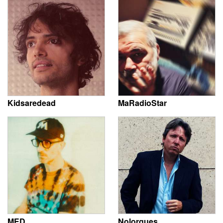
Kidsaredead
MaRadioStar
MED
Nolorgues