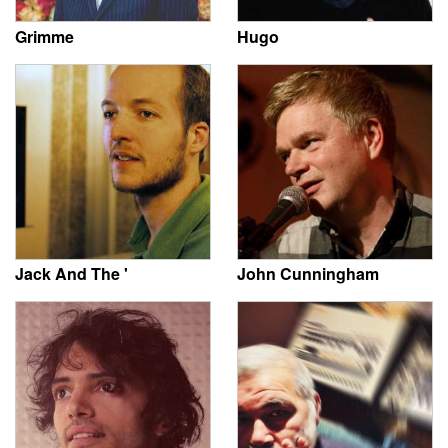
Grimme
Hugo
Jack And The '
John Cunningham