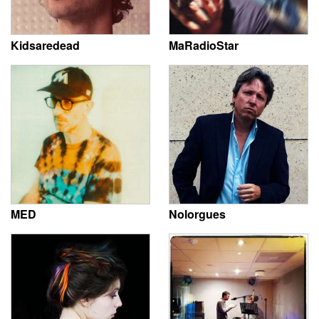
Kidsaredead
MaRadioStar
MED
Nolorgues