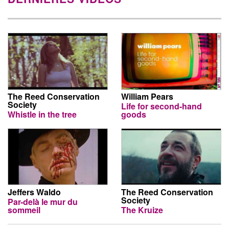
The Reed Conservation
William Pears
Society
Life for second-hand
Whistle in the tree
goods
Jeffers Waldo
The Reed Conservation
Society
Par-delà le mur du
sommeil
The Kruize