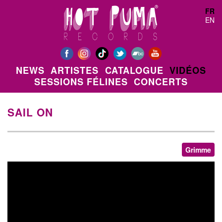
Aller au contenu principal
FR
EN
NEWS
ARTISTES
CATALOGUE
VIDÉOS
SESSIONS FÉLINES
CONCERTS
SAIL ON
Grimme