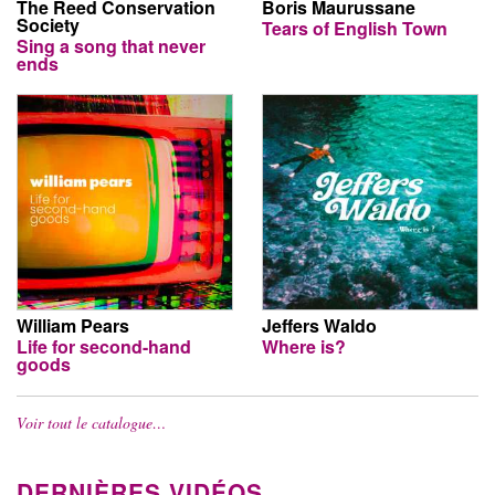
The Reed Conservation
Boris Maurussane
Society
Tears of English Town
Sing a song that never
ends
William Pears
Jeffers Waldo
Life for second-hand
Where is?
goods
Voir tout le catalogue…
DERNIÈRES VIDÉOS