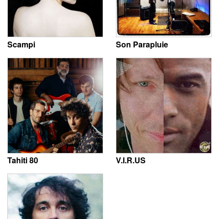
Scampi
Son Parapluie
Tahiti 80
V.I.R.US