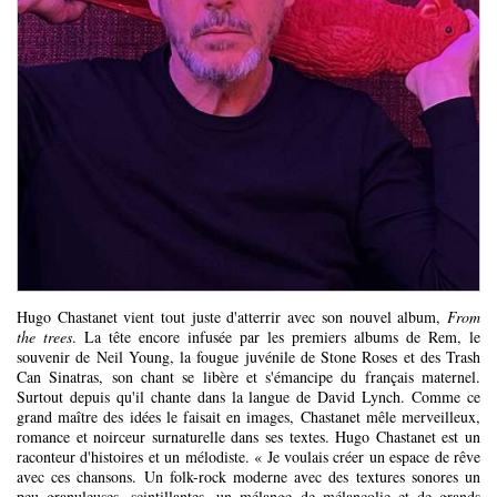
Hugo Chastanet vient tout juste d'atterrir avec son nouvel album,
From
the trees
. La tête encore infusée par les premiers albums de Rem, le
souvenir de Neil Young, la fougue juvénile de Stone Roses et des Trash
Can Sinatras, son chant se libère et s'émancipe du français maternel.
Surtout depuis qu'il chante dans la langue de David Lynch. Comme ce
grand maître des idées le faisait en images, Chastanet mêle merveilleux,
romance et noirceur surnaturelle dans ses textes. Hugo Chastanet est un
raconteur d'histoires et un mélodiste. « Je voulais créer un espace de rêve
avec ces chansons. Un folk-rock moderne avec des textures sonores un
peu granuleuses, scintillantes, un mélange de mélancolie et de grands