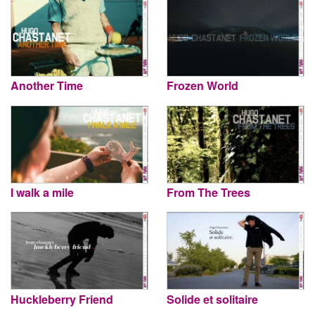
Another Time
Frozen World
I walk a mile
From The Trees
Huckleberry Friend
Solide et solitaire