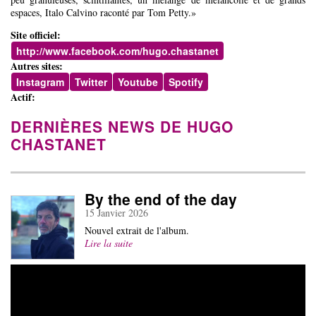
espaces, Italo Calvino raconté par Tom Petty.»
Site officiel:
http://www.facebook.com/hugo.chastanet
Autres sites:
Instagram
Twitter
Youtube
Spotify
Actif:
DERNIÈRES NEWS DE HUGO
CHASTANET
By the end of the day
15 Janvier 2026
Nouvel extrait de l'album.
Lire la suite