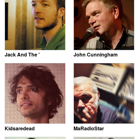
Jack And The '
John Cunningham
Kidsaredead
MaRadioStar