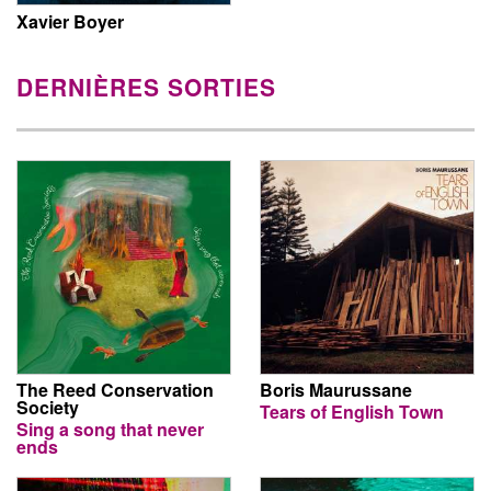
Xavier Boyer
DERNIÈRES SORTIES
The Reed Conservation
Boris Maurussane
Society
Tears of English Town
Sing a song that never
ends