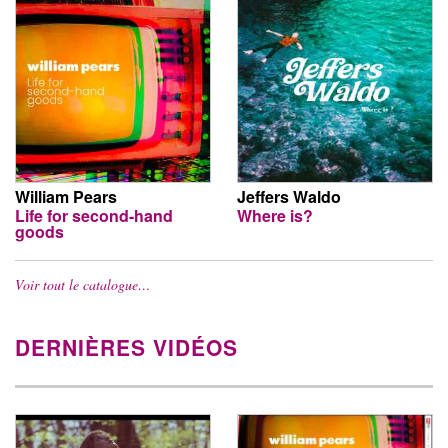
William Pears
Jeffers Waldo
Life for second-hand
Where is?
goods
Voir tout le catalogue…
DERNIÈRES VIDÉOS