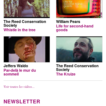
The Reed Conservation
William Pears
Society
Life for second-hand
Whistle in the tree
goods
Jeffers Waldo
The Reed Conservation
Society
Par-delà le mur du
sommeil
The Kruize
Voir toutes les vidéos…
NEWSLETTER