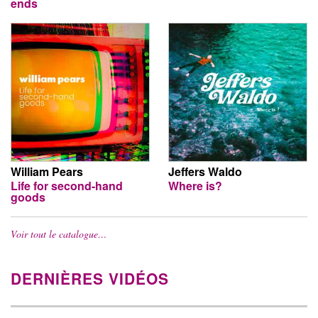
ends
William Pears
Jeffers Waldo
Life for second-hand
Where is?
goods
Voir tout le catalogue…
DERNIÈRES VIDÉOS