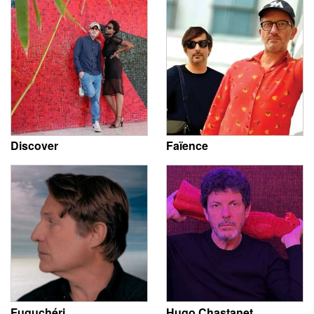
Discover
Faïence
Fuguchéri
Hugo Chastanet