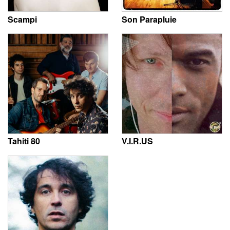
Scampi
Son Parapluie
Tahiti 80
V.I.R.US