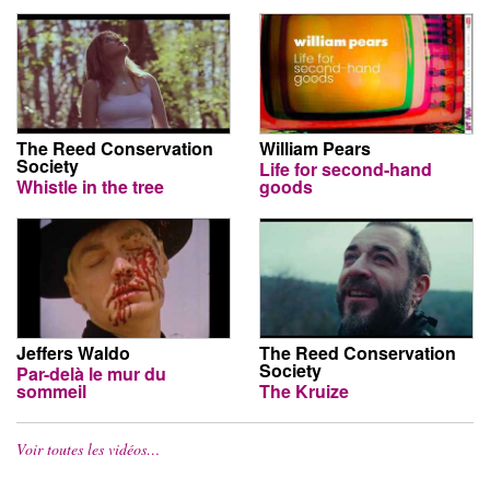
The Reed Conservation
William Pears
Society
Life for second-hand
Whistle in the tree
goods
Jeffers Waldo
The Reed Conservation
Society
Par-delà le mur du
sommeil
The Kruize
Voir toutes les vidéos…