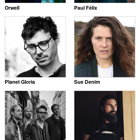
Orwell
Paul Félix
Planet Gloria
Sue Denim