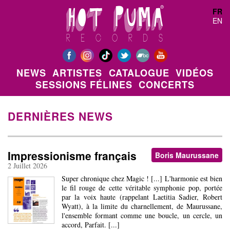
Aller au contenu principal
FR
EN
NEWS
ARTISTES
CATALOGUE
VIDÉOS
SESSIONS FÉLINES
CONCERTS
DERNIÈRES NEWS
Impressionisme français
Boris Maurussane
2 Juillet 2026
Super chronique chez Magic ! [...] L'harmonie est bien
le fil rouge de cette véritable symphonie pop, portée
par la voix haute (rappelant Laetitia Sadier, Robert
Wyatt), à la limite du charnellement, de Maurussane,
l'ensemble formant comme une boucle, un cercle, un
accord, Parfait. [...]