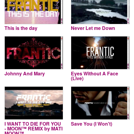
This is the day
Never Let me Down
Johnny And Mary
Eyes Without A Face
(Live)
I WANT TO DIE FOR YOU
Save You (I Won't)
- MOON™ REMIX by MATI
MOON™