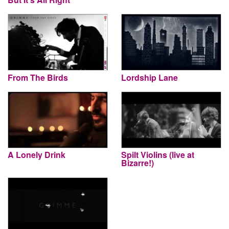
From The Birds
Lordship Lane
A Lonely Drink
Spilt Violins (live at
Bizarre!)