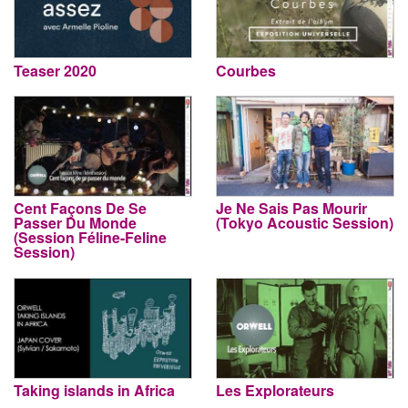
Teaser 2020
Courbes
Cent Façons De Se
Je Ne Sais Pas Mourir
Passer Du Monde
(Tokyo Acoustic Session)
(Session Féline-Feline
Session)
Taking islands in Africa
Les Explorateurs