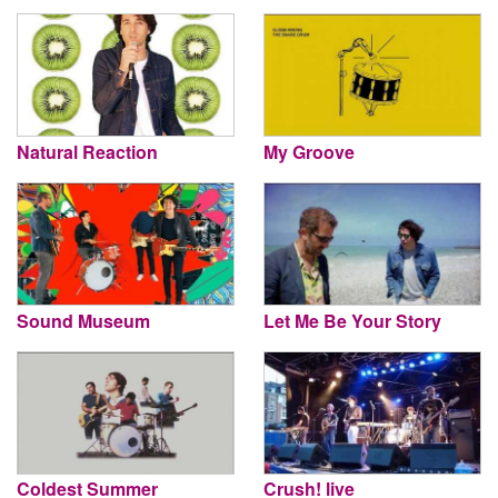
Natural Reaction
My Groove
Sound Museum
Let Me Be Your Story
Coldest Summer
Crush! live