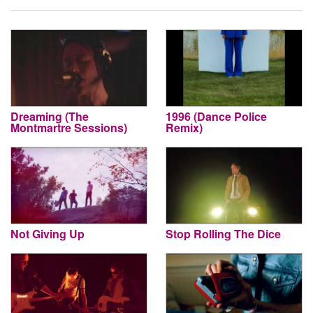
Dreaming (The
1996 (Dance Police
Montmartre Sessions)
Remix)
Not Giving Up
Stop Rolling The Dice