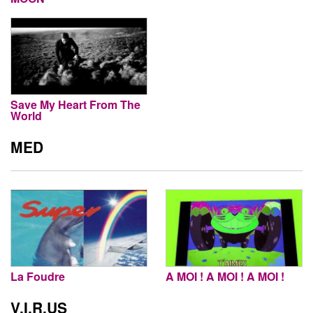
Save My Heart From The
World
MED
La Foudre
A MOI ! A MOI ! A MOI !
V.I.R.US