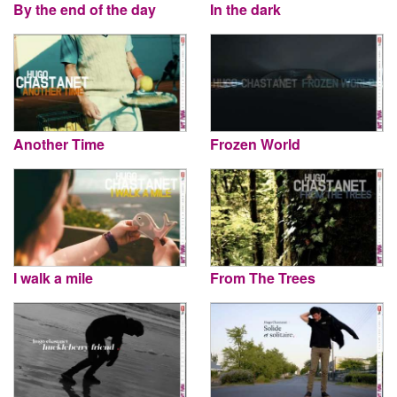
By the end of the day
In the dark
Another Time
Frozen World
I walk a mile
From The Trees