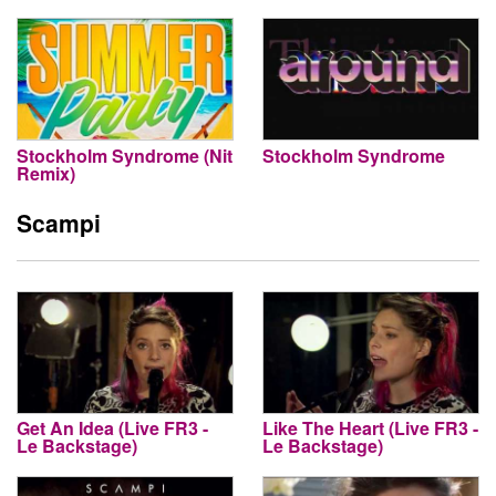
Stockholm Syndrome (Nit
Stockholm Syndrome
Remix)
Scampi
Get An Idea (Live FR3 -
Like The Heart (Live FR3 -
Le Backstage)
Le Backstage)