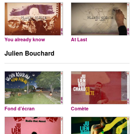
You already know
At Last
Julien Bouchard
Fond d’écran
Comète