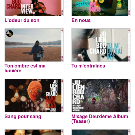
L'odeur du son
En nous
Ton ombre est ma
Tu m'entraînes
lumière
Sang pour sang
Mixage Deuxième Album
(Teaser)