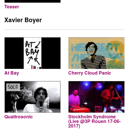
Teaser
Xavier Boyer
At Bay
Cherry Cloud Panic
Quattrosonic
Stockholm Syndrome
(Live @3P Rouen 17-06-
2017)