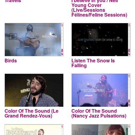
Travels
I believe in you / Neil
Young Cover
(Live/Sessions
Félines/Feline Sessions)
Birds
Listen The Snow Is
Falling
Color Of The Sound (Le
Color Of The Sound
Grand Rendez-Vous)
(Nancy Jazz Pulsations)