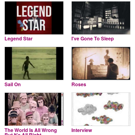
Legend Star
I've Gone To Sleep
Sail On
Roses
The World Is All Wrong
Interview
But It's All Right