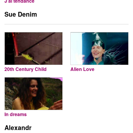
J’ai tendance
Sue Denim
20th Century Child
Alien Love
In dreams
Alexandr