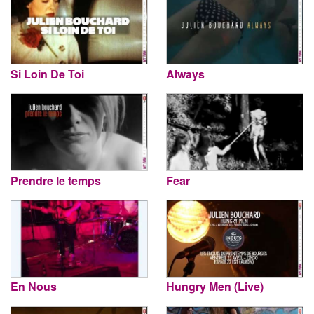
Si Loin De Toi
Always
Prendre le temps
Fear
En Nous
Hungry Men (Live)