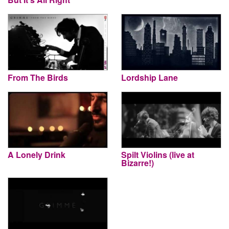
From The Birds
Lordship Lane
A Lonely Drink
Spilt Violins (live at
Bizarre!)