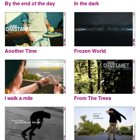
By the end of the day
In the dark
Another Time
Frozen World
I walk a mile
From The Trees