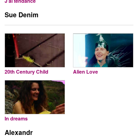
J’ai tendance
Sue Denim
20th Century Child
Alien Love
In dreams
Alexandr