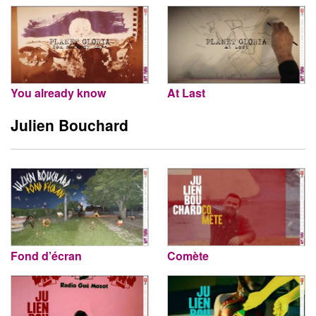
You already know
At Last
Julien Bouchard
Fond d’écran
Comète