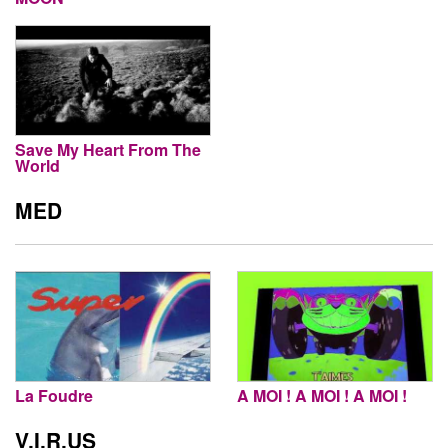
Save My Heart From The
World
MED
La Foudre
A MOI ! A MOI ! A MOI !
V.I.R.US