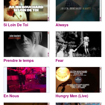
Si Loin De Toi
Always
Prendre le temps
Fear
En Nous
Hungry Men (Live)