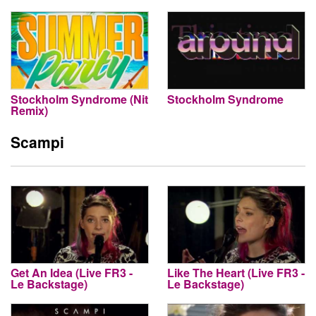
Stockholm Syndrome (Nit
Stockholm Syndrome
Remix)
Scampi
Get An Idea (Live FR3 -
Like The Heart (Live FR3 -
Le Backstage)
Le Backstage)