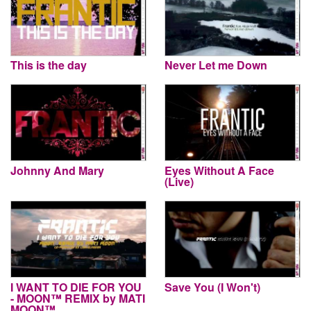
This is the day
Never Let me Down
Johnny And Mary
Eyes Without A Face
(Live)
I WANT TO DIE FOR YOU
Save You (I Won't)
- MOON™ REMIX by MATI
MOON™