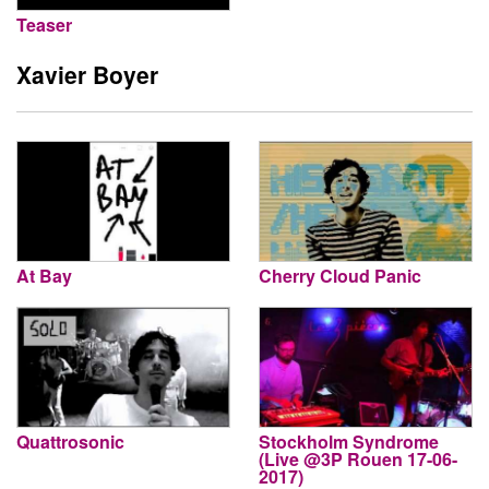
Teaser
Xavier Boyer
At Bay
Cherry Cloud Panic
Quattrosonic
Stockholm Syndrome
(Live @3P Rouen 17-06-
2017)