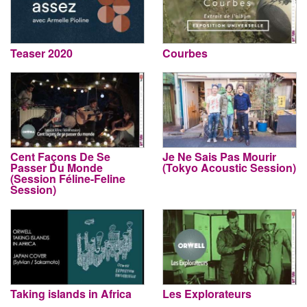
Teaser 2020
Courbes
Cent Façons De Se
Je Ne Sais Pas Mourir
Passer Du Monde
(Tokyo Acoustic Session)
(Session Féline-Feline
Session)
Taking islands in Africa
Les Explorateurs