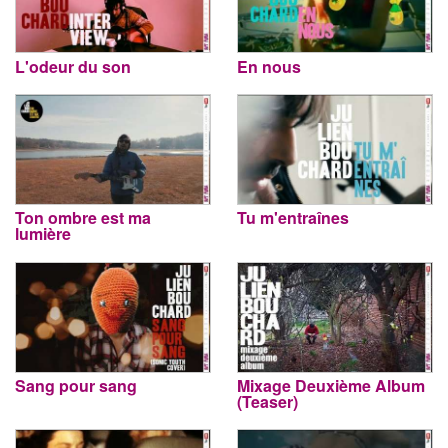
L'odeur du son
En nous
Ton ombre est ma
Tu m'entraînes
lumière
Sang pour sang
Mixage Deuxième Album
(Teaser)