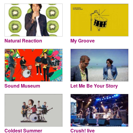
Natural Reaction
My Groove
Sound Museum
Let Me Be Your Story
Coldest Summer
Crush! live