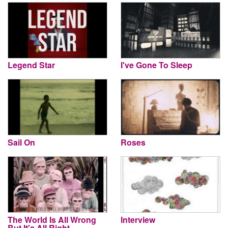
Legend Star
I've Gone To Sleep
Sail On
Roses
The World Is All Wrong
Interview
But It's All Right