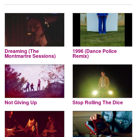
Dreaming (The
1996 (Dance Police
Montmartre Sessions)
Remix)
Not Giving Up
Stop Rolling The Dice