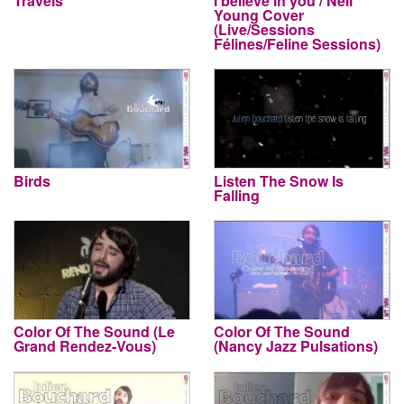
Travels
I believe in you / Neil
Young Cover
(Live/Sessions
Félines/Feline Sessions)
Birds
Listen The Snow Is
Falling
Color Of The Sound (Le
Color Of The Sound
Grand Rendez-Vous)
(Nancy Jazz Pulsations)