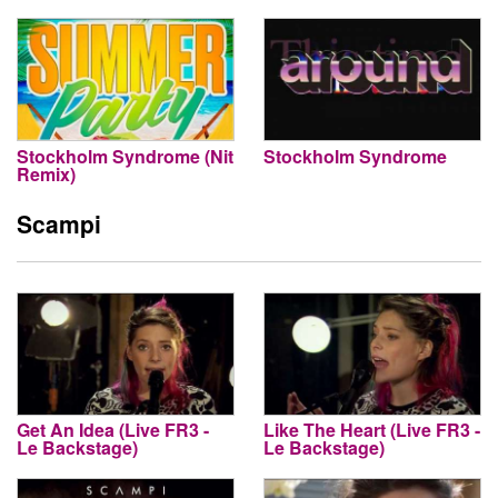
Stockholm Syndrome (Nit
Stockholm Syndrome
Remix)
Scampi
Get An Idea (Live FR3 -
Like The Heart (Live FR3 -
Le Backstage)
Le Backstage)