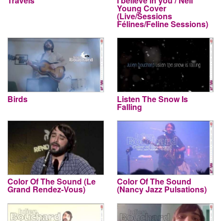
Travels
I believe in you / Neil
Young Cover
(Live/Sessions
Félines/Feline Sessions)
Birds
Listen The Snow Is
Falling
Color Of The Sound (Le
Color Of The Sound
Grand Rendez-Vous)
(Nancy Jazz Pulsations)