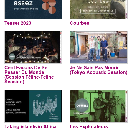
Teaser 2020
Courbes
Cent Façons De Se
Je Ne Sais Pas Mourir
Passer Du Monde
(Tokyo Acoustic Session)
(Session Féline-Feline
Session)
Taking islands in Africa
Les Explorateurs