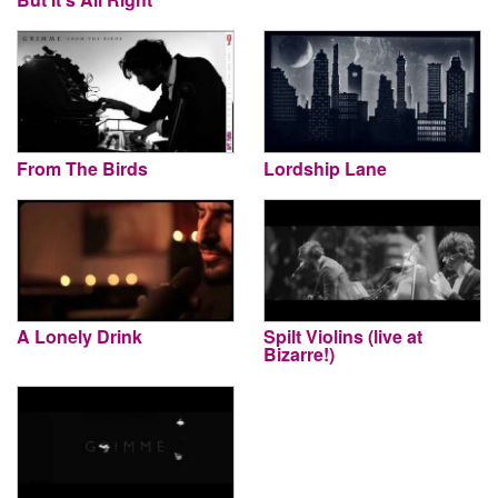
From The Birds
Lordship Lane
A Lonely Drink
Spilt Violins (live at
Bizarre!)