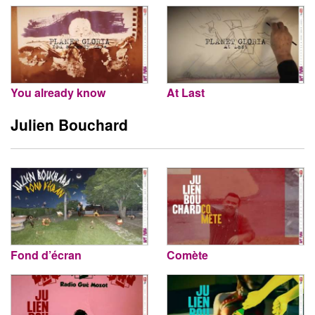
You already know
At Last
Julien Bouchard
Fond d’écran
Comète