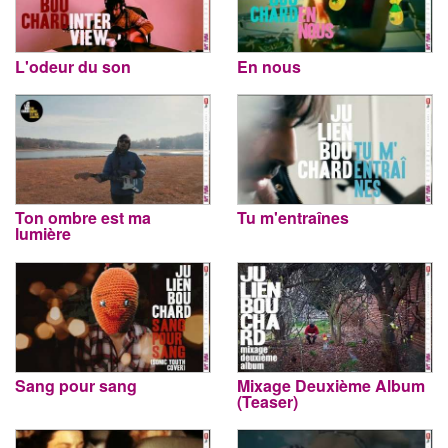
L'odeur du son
En nous
Ton ombre est ma
Tu m'entraînes
lumière
Sang pour sang
Mixage Deuxième Album
(Teaser)