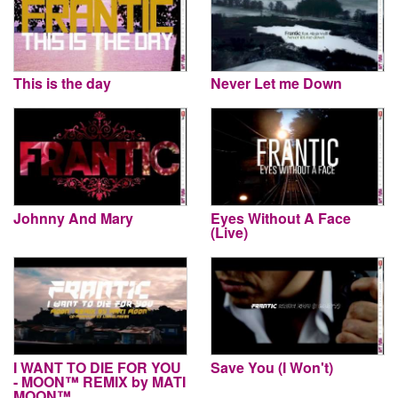
This is the day
Never Let me Down
Johnny And Mary
Eyes Without A Face
(Live)
I WANT TO DIE FOR YOU
Save You (I Won't)
- MOON™ REMIX by MATI
MOON™