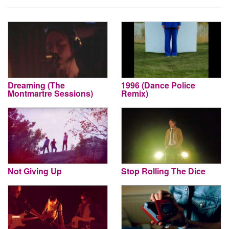
Dreaming (The
1996 (Dance Police
Montmartre Sessions)
Remix)
Not Giving Up
Stop Rolling The Dice