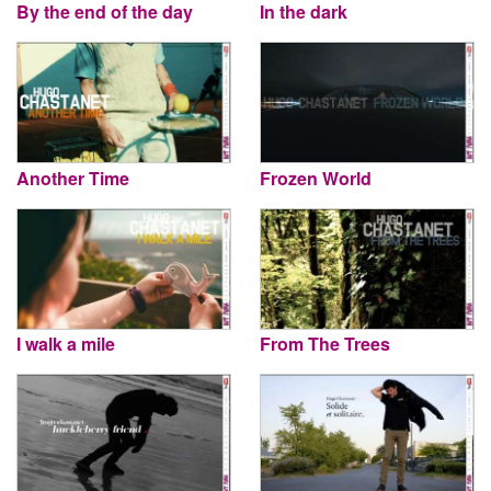
By the end of the day
In the dark
Another Time
Frozen World
I walk a mile
From The Trees