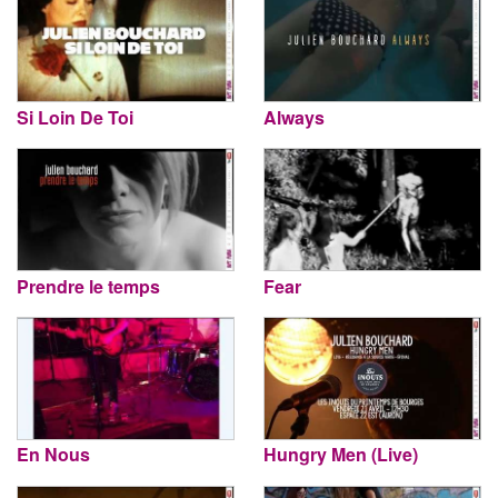
Si Loin De Toi
Always
Prendre le temps
Fear
En Nous
Hungry Men (Live)