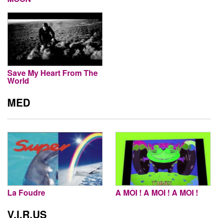
Save My Heart From The
World
MED
La Foudre
A MOI ! A MOI ! A MOI !
V.I.R.US