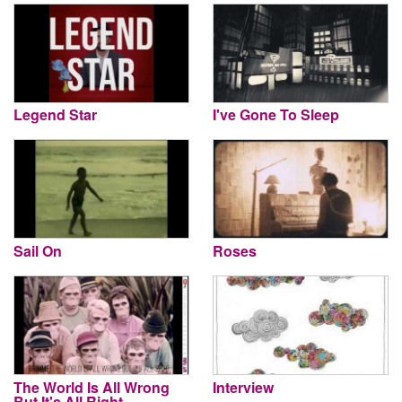
Legend Star
I've Gone To Sleep
Sail On
Roses
The World Is All Wrong
Interview
But It's All Right