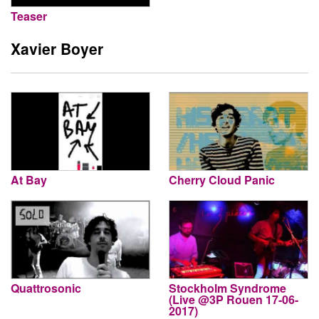
Teaser
Xavier Boyer
At Bay
Cherry Cloud Panic
Quattrosonic
Stockholm Syndrome
(Live @3P Rouen 17-06-
2017)