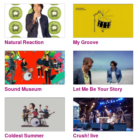
Natural Reaction
My Groove
Sound Museum
Let Me Be Your Story
Coldest Summer
Crush! live