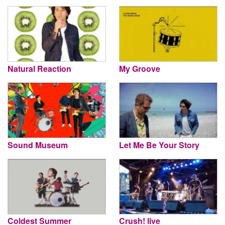
Natural Reaction
My Groove
Sound Museum
Let Me Be Your Story
Coldest Summer
Crush! live