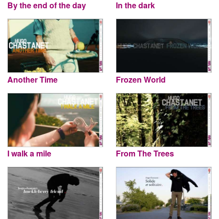
By the end of the day
In the dark
Another Time
Frozen World
I walk a mile
From The Trees