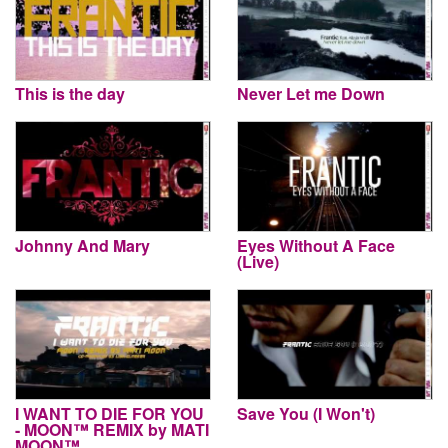
This is the day
Never Let me Down
Johnny And Mary
Eyes Without A Face
(Live)
I WANT TO DIE FOR YOU
Save You (I Won't)
- MOON™ REMIX by MATI
MOON™