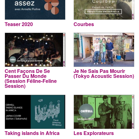
Teaser 2020
Courbes
Cent Façons De Se
Je Ne Sais Pas Mourir
Passer Du Monde
(Tokyo Acoustic Session)
(Session Féline-Feline
Session)
Taking islands in Africa
Les Explorateurs