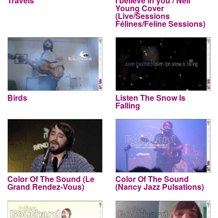
Travels
I believe in you / Neil
Young Cover
(Live/Sessions
Félines/Feline Sessions)
Birds
Listen The Snow Is
Falling
Color Of The Sound (Le
Color Of The Sound
Grand Rendez-Vous)
(Nancy Jazz Pulsations)