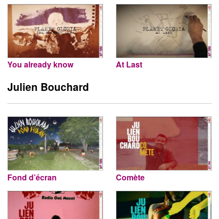
You already know
At Last
Julien Bouchard
Fond d’écran
Comète