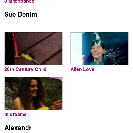
J’ai tendance
Sue Denim
20th Century Child
Alien Love
In dreams
Alexandr