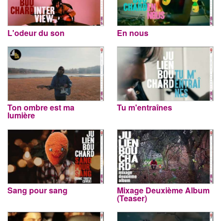
L'odeur du son
En nous
Ton ombre est ma
Tu m'entraînes
lumière
Sang pour sang
Mixage Deuxième Album
(Teaser)