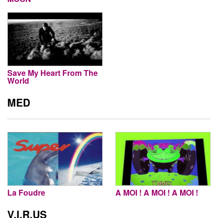
Save My Heart From The
World
MED
La Foudre
A MOI ! A MOI ! A MOI !
V.I.R.US