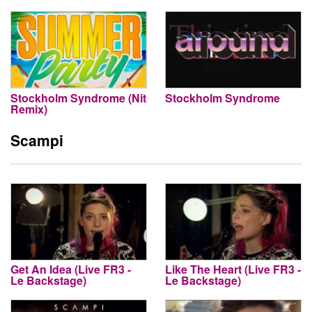
Stockholm Syndrome (Nit
Stockholm Syndrome
Remix)
Scampi
Get An Idea (Live FR3 -
Like The Heart (Live FR3 -
Le Backstage)
Le Backstage)