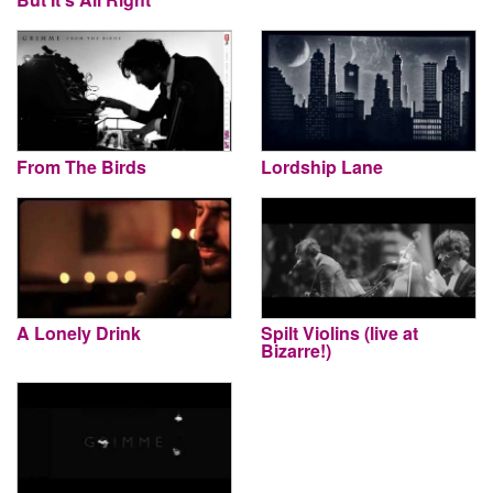
From The Birds
Lordship Lane
A Lonely Drink
Spilt Violins (live at
Bizarre!)