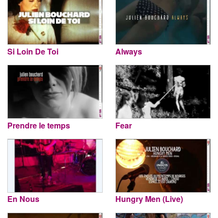
Si Loin De Toi
Always
Prendre le temps
Fear
En Nous
Hungry Men (Live)