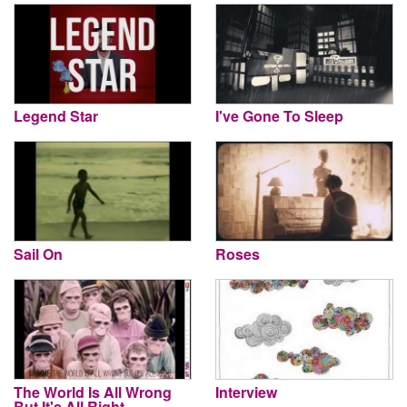
Legend Star
I've Gone To Sleep
Sail On
Roses
The World Is All Wrong
Interview
But It's All Right