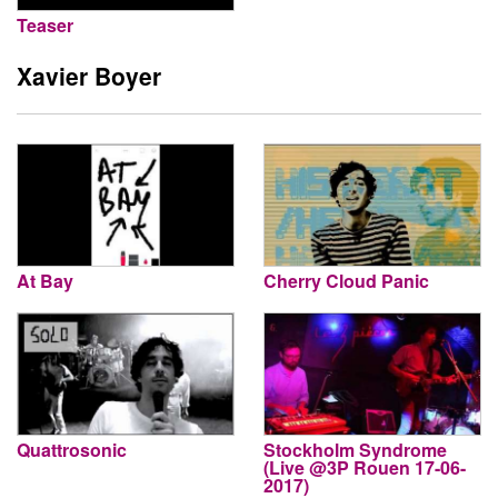
Teaser
Xavier Boyer
At Bay
Cherry Cloud Panic
Quattrosonic
Stockholm Syndrome
(Live @3P Rouen 17-06-
2017)