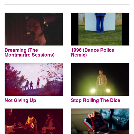
Dreaming (The
1996 (Dance Police
Montmartre Sessions)
Remix)
Not Giving Up
Stop Rolling The Dice