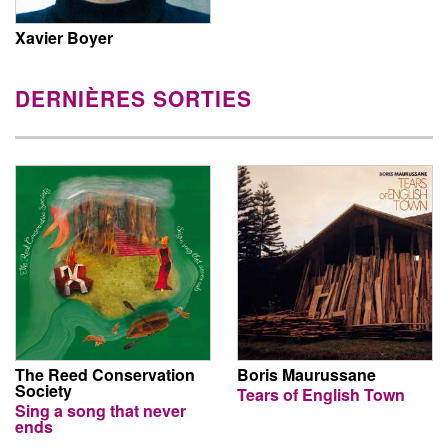
Xavier Boyer
DERNIÈRES SORTIES
The Reed Conservation
Boris Maurussane
Society
Tears of English Town
Sing a song that never
ends