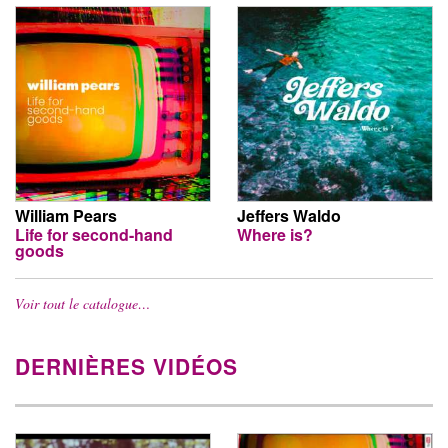
William Pears
Jeffers Waldo
Life for second-hand
Where is?
goods
Voir tout le catalogue…
DERNIÈRES VIDÉOS