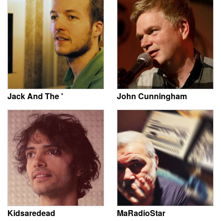
Jack And The '
John Cunningham
Kidsaredead
MaRadioStar