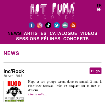
Aller au contenu principal
FR
EN
NEWS
ARTISTES
CATALOGUE
VIDÉOS
SESSIONS FÉLINES
CONCERTS
NEWS
Inc'Rock
Hugo
30 Avril 2015
Hugo et son groupe seront donc ce samedi 2 mai à
l'Inc'Rock festival. Infos en cliquant sur le lien ci-
dessous...
Lire la suite…