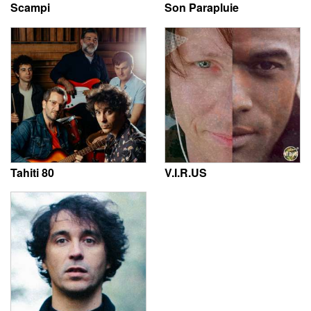
Scampi
Son Parapluie
Tahiti 80
V.I.R.US