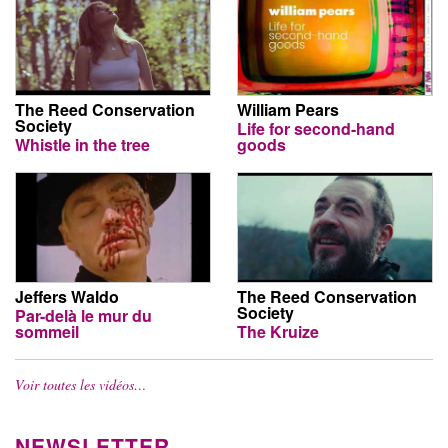
The Reed Conservation
William Pears
Society
Life for second-hand
Whistle in the tree
goods
Jeffers Waldo
The Reed Conservation
Society
Par-delà le mur du
sommeil
The Kruize
Voir toutes les vidéos…
NEWSLETTER