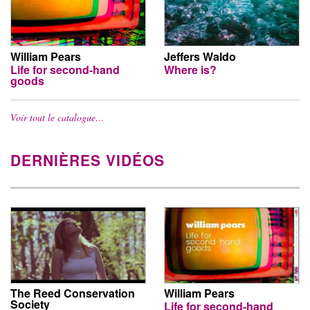
William Pears
Jeffers Waldo
Life for second-hand
Where is?
goods
Voir tout le catalogue…
DERNIÈRES VIDÉOS
The Reed Conservation
William Pears
Society
Life for second-hand