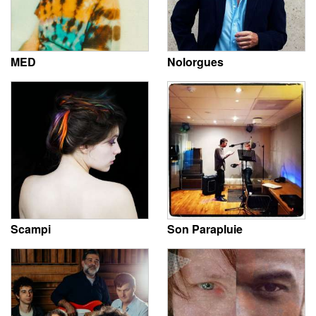
MED
Nolorgues
Scampi
Son Parapluie