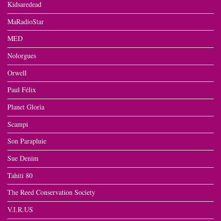
Kidsaredead
MaRadioStar
MED
Nolorgues
Orwell
Paul Félix
Planet Gloria
Scampi
Son Parapluie
Sue Denim
Tahiti 80
The Reed Conservation Society
V.I.R.US