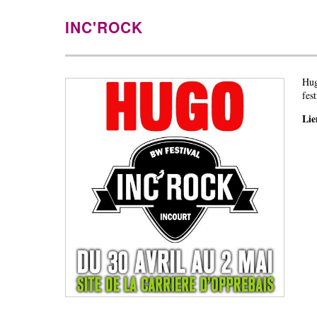
INC'ROCK
Hug
fest
Li