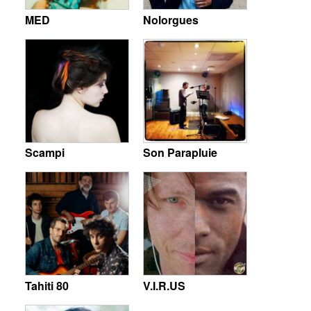
MED
Nolorgues
Scampi
Son Parapluie
Tahiti 80
V.I.R.US